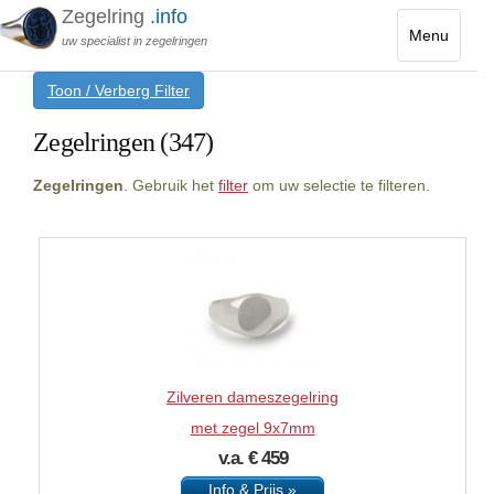
Zegelring
.info
Menu
uw specialist in zegelringen
Toggle
Toon / Verberg Filter
navigatio
Zegelringen (347)
Zegelringen
. Gebruik het
filter
om uw selectie te filteren.
Zilveren dameszegelring
met zegel 9x7mm
v.a. € 459
Info & Prijs »