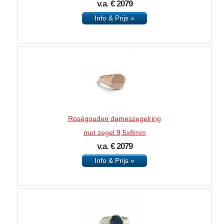
v.a. € 2079
Info & Prijs »
Roségouden dameszegelring
met zegel 9,5x8mm
v.a. € 2079
Info & Prijs »