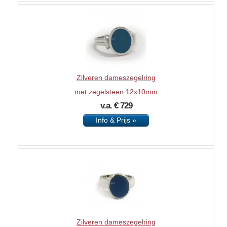
Zilveren dameszegelring
met zegelsteen 12x10mm
v.a. € 729
Info & Prijs »
Zilveren dameszegelring