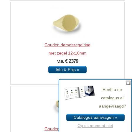
Gouden dameszegelring
met zegel 12x10mm
v.a. € 2379
Info & Prijs »
Heeft u de
catalogus al
aangevraagd?
Catalogus aanvragen »
Op dit moment niet
Gouden dameszegelring