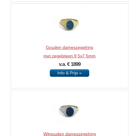
Gouden dameszegelring
met zegelsteen 9,5x7,5mm
v.a. € 1899
Info & Prijs »
Witgouden dameszegelring