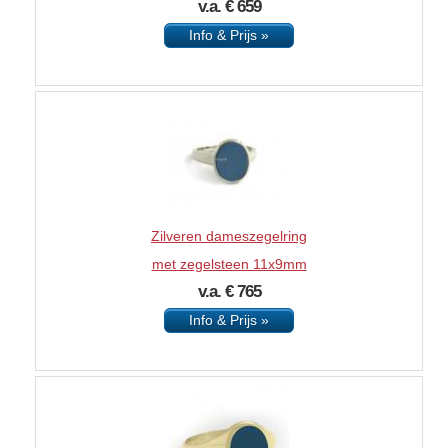
v.a. € 659
Info & Prijs »
Zilveren dameszegelring
met zegelsteen 11x9mm
v.a. € 765
Info & Prijs »