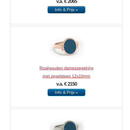
v.a. € 2065
Info & Prijs »
Roségouden dameszegelring
met zegelsteen 12x10mm
v.a. € 2150
Info & Prijs »