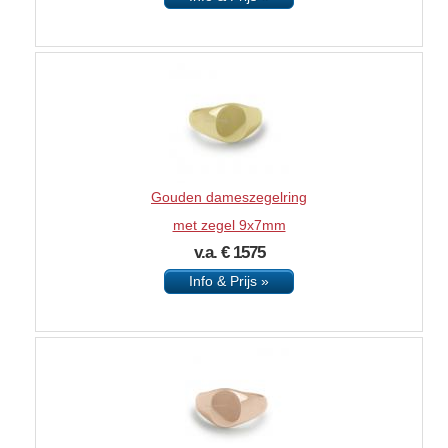
Gouden dameszegelring
met zegel 9x7mm
v.a. € 1575
Info & Prijs »