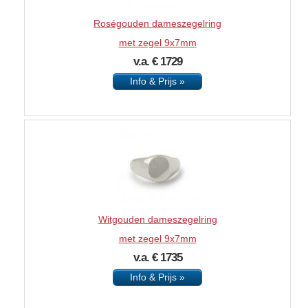
Roségouden dameszegelring
met zegel 9x7mm
v.a. € 1729
Info & Prijs »
Witgouden dameszegelring
met zegel 9x7mm
v.a. € 1735
Info & Prijs »