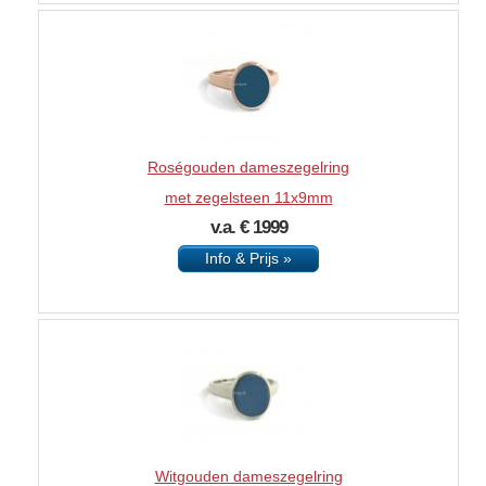
Roségouden dameszegelring
met zegelsteen 11x9mm
v.a. € 1999
Info & Prijs »
Witgouden dameszegelring