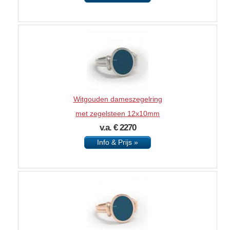
Witgouden dameszegelring
met zegelsteen 12x10mm
v.a. € 2270
Info & Prijs »