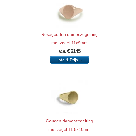
Roségouden dameszegelring
met zegel 11x9mm
v.a. € 2145
Info & Prijs »
Gouden dameszegelring
met zegel 11,5x10mm