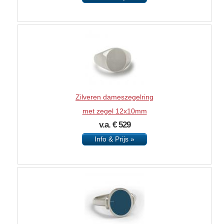
Zilveren dameszegelring
met zegel 12x10mm
v.a. € 529
Info & Prijs »