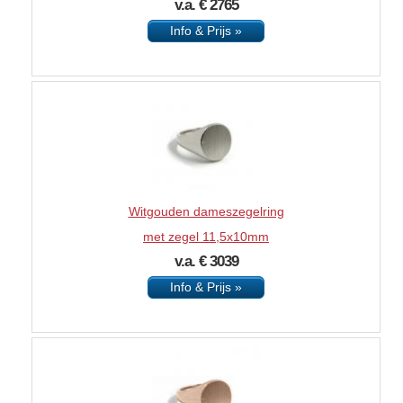
v.a. € 2765
Info & Prijs »
Witgouden dameszegelring
met zegel 11,5x10mm
v.a. € 3039
Info & Prijs »