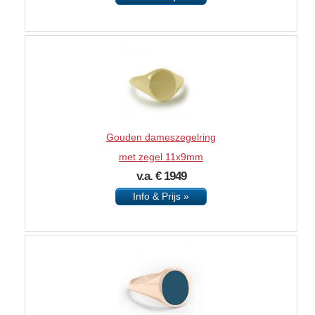
Gouden dameszegelring
met zegel 11x9mm
v.a. € 1949
Info & Prijs »