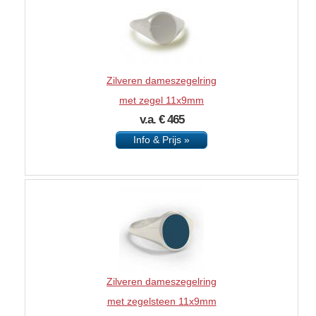
Zilveren dameszegelring
met zegel 11x9mm
v.a. € 465
Info & Prijs »
Zilveren dameszegelring
met zegelsteen 11x9mm