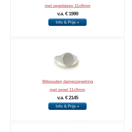
met zegelsteen 11x9mm
v.a. € 1999
Info & Prijs »
Witgouden dameszegelring
met zegel 11x9mm
v.a. € 2145
Info & Prijs »