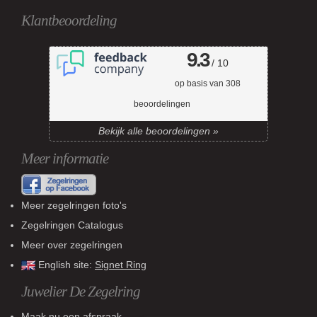
Klantbeoordeling
9.3
/ 10
op basis van
308
beoordelingen
Bekijk alle beoordelingen »
Meer informatie
Meer zegelringen foto's
Zegelringen Catalogus
Meer over zegelringen
English site:
Signet Ring
Juwelier De Zegelring
Maak nu een afspraak