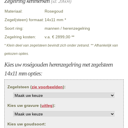
Zegelring kenmerken
(id: 20604)
Materiaal:
Rosegoud
Zegel(steen) formaat:
14x11 mm *
Soort ring:
mannen / herenzegelring
Zegelring kosten:
v.a. € 2899,00 **
* Klein deel van zegelsteen bevindt zich onder zetrand. ** Afhankelijk van
gekozen opties.
Kies uw roségouden herenzegelring met zegelsteen
14x11 mm opties:
Zegelsteen (
zie voorbeelden
):
Kies uw gravure (
uitleg
):
Kies uw goudsoort: