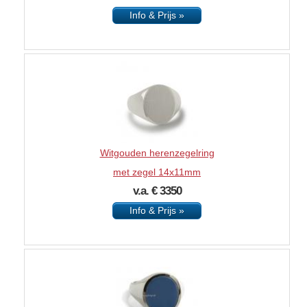
Info & Prijs »
Witgouden herenzegelring
met zegel 14x11mm
v.a. € 3350
Info & Prijs »