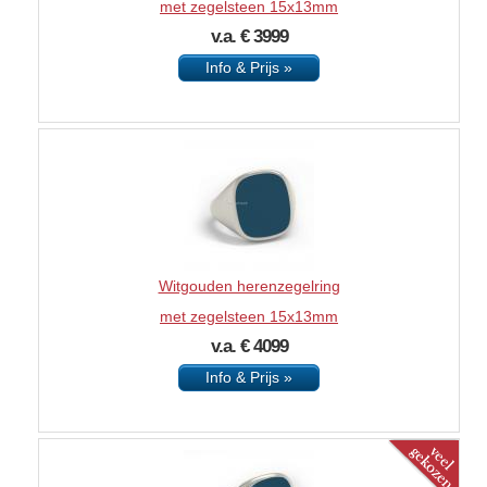
met zegelsteen 15x13mm
v.a. € 3999
Info & Prijs »
Witgouden herenzegelring
met zegelsteen 15x13mm
v.a. € 4099
Info & Prijs »