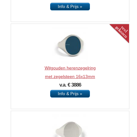
Info & Prijs »
Witgouden herenzegelring
met zegelsteen 16x13mm
v.a. € 3886
Info & Prijs »