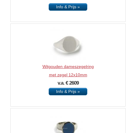
Info & Prijs »
Witgouden dameszegelring
met zegel 12x10mm
v.a. € 2609
Info & Prijs »