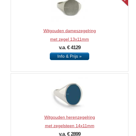
Witgouden dameszegelring
met zegel 13x11mm
v.a. € 4129
Info & Prijs »
Witgouden herenzegelring
met zegelsteen 14x11mm
v.a. € 2899