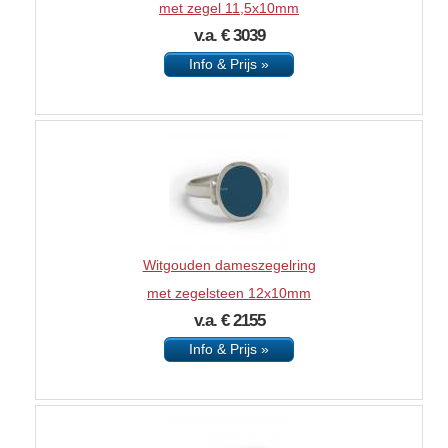
met zegel 11,5x10mm
v.a. € 3039
Info & Prijs »
Witgouden dameszegelring
met zegelsteen 12x10mm
v.a. € 2155
Info & Prijs »