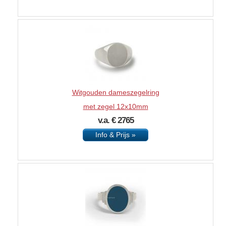
Witgouden dameszegelring
met zegel 12x10mm
v.a. € 2765
Info & Prijs »