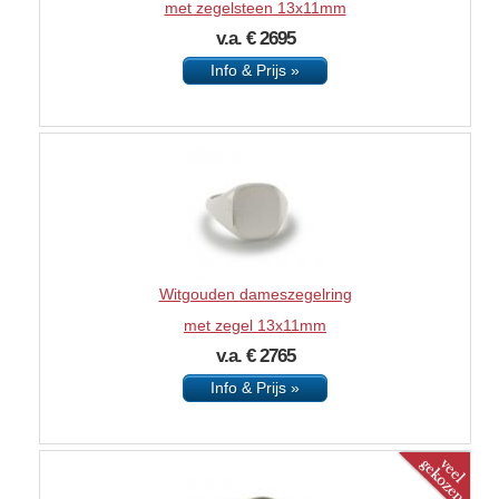
met zegelsteen 13x11mm
v.a. € 2695
Info & Prijs »
Witgouden dameszegelring
met zegel 13x11mm
v.a. € 2765
Info & Prijs »