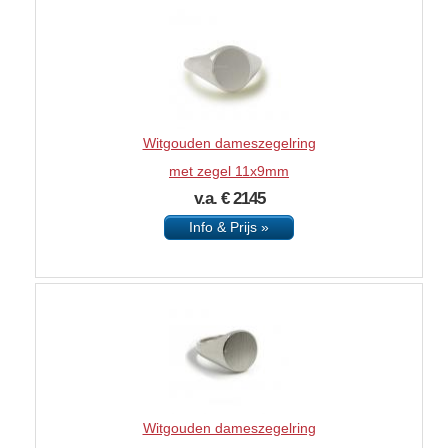
Witgouden dameszegelring
met zegel 11x9mm
v.a. € 2145
Info & Prijs »
Witgouden dameszegelring