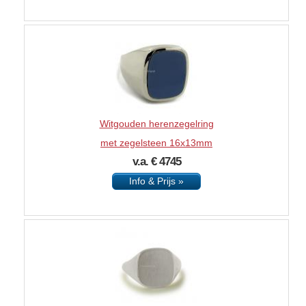
Witgouden herenzegelring
met zegelsteen 16x13mm
v.a. € 4745
Info & Prijs »