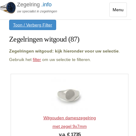
Zegelring
.info
Menu
uw specialist in zegelringen
Toggle
Toon / Verberg Filter
navigatio
Zegelringen witgoud (87)
Zegelringen witgoud: kijk hieronder voor uw selectie
.
Gebruik het
filter
om uw selectie te filteren.
Witgouden dameszegelring
met zegel 9x7mm
v.a. € 1735