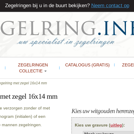
Zegelringen bij u in de buurt bekijken?
Neem contact op
ZEGELRINGEN
CATALOGUS (GRATIS)
ZEGE
COLLECTIE
gelring met zegel 16x14 mm
 met zegel 16x14 mm
e verzorgen zonder of met
Kies uw witgouden herenzeg
ogram (initialen) of een
ze mannen zegelringen.
Kies uw gravure (
uitleg
):