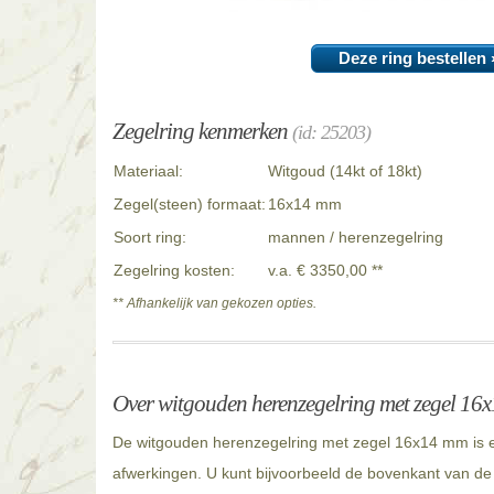
Deze ring bestellen 
Zegelring kenmerken
(id: 25203)
Materiaal:
Witgoud (14kt of 18kt)
Zegel(steen) formaat:
16x14 mm
Soort ring:
mannen / herenzegelring
Zegelring kosten:
v.a. € 3350,00 **
** Afhankelijk van gekozen opties.
Over witgouden herenzegelring met zegel 16
De witgouden herenzegelring met zegel 16x14 mm is ee
afwerkingen. U kunt bijvoorbeeld de bovenkant van de r