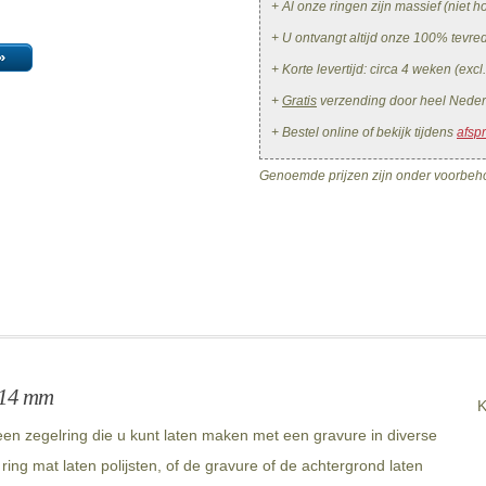
+ Al onze ringen zijn massief (niet ho
+ U ontvangt altijd onze 100% tevr
»
+ Korte levertijd: circa 4 weken (excl
+
Gratis
verzending door heel Neder
+ Bestel online of bekijk tijdens
afsp
Genoemde prijzen zijn onder voorbeho
x14 mm
K
n zegelring die u kunt laten maken met een gravure in diverse
ing mat laten polijsten, of de gravure of de achtergrond laten