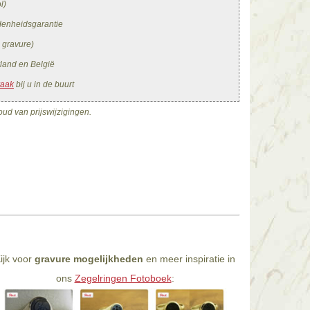
l)
edenheidsgarantie
. gravure)
land en België
raak
bij u in de buurt
ud van prijswijzigingen.
ijk voor
gravure mogelijkheden
en meer inspiratie in
ons
Zegelringen Fotoboek
: