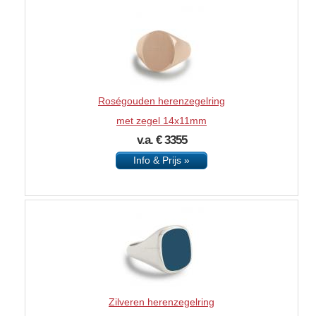
Roségouden herenzegelring
met zegel 14x11mm
v.a. € 3355
Info & Prijs »
Zilveren herenzegelring