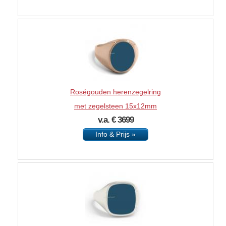
Roségouden herenzegelring
met zegelsteen 15x12mm
v.a. € 3699
Info & Prijs »