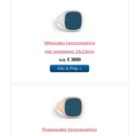
Witgouden herenzegelring
met zegelsteen 14x13mm
v.a. € 3699
Info & Prijs »
Roségouden herenzegelring