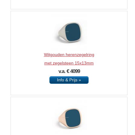
Witgouden herenzegelring
met zegelsteen 15x13mm
v.a. € 4099
Info & Prijs »