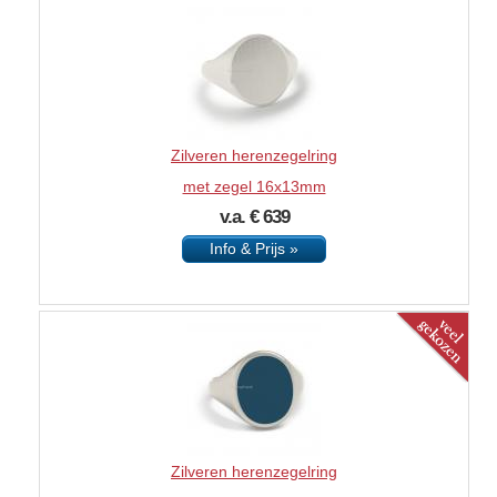
Zilveren herenzegelring
met zegel 16x13mm
v.a. € 639
Info & Prijs »
Zilveren herenzegelring