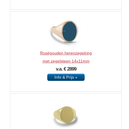
Roségouden herenzegelring
met zegelsteen 14x11mm
v.a. € 2899
Info & Prijs »