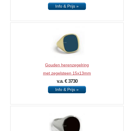
Info & Prijs »
Gouden herenzegelring
met zegelsteen 15x13mm
v.a. € 3730
Info & Prijs »