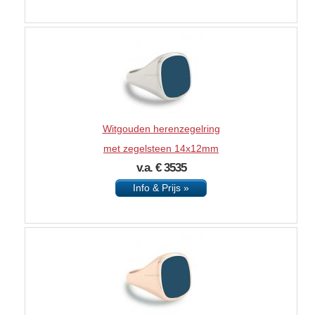
Witgouden herenzegelring
met zegelsteen 14x12mm
v.a. € 3535
Info & Prijs »