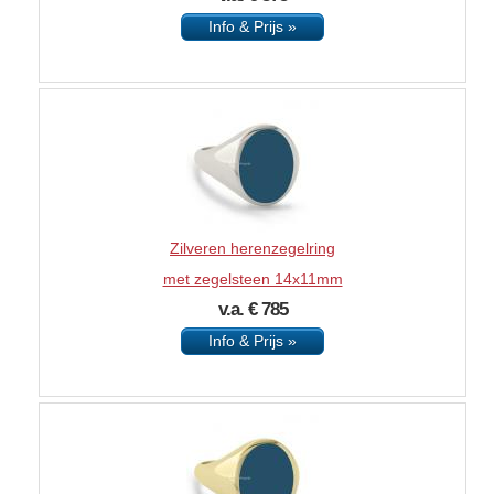
Info & Prijs »
Zilveren herenzegelring
met zegelsteen 14x11mm
v.a. € 785
Info & Prijs »