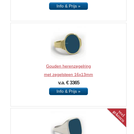
Info & Prijs »
Gouden herenzegelring
met zegelsteen 16x13mm
v.a. € 3365
Info & Prijs »