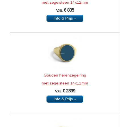
met zegelsteen 14x12mm
v.a. € 835
Info & Prijs »
Gouden herenzegelring
met zegelsteen 14x12mm
v.a. € 2899
Info & Prijs »