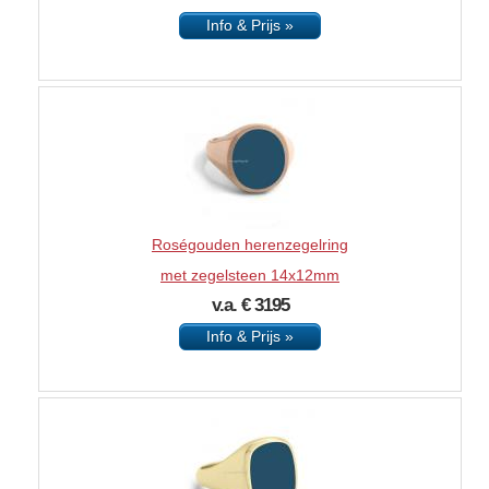
Info & Prijs »
Roségouden herenzegelring
met zegelsteen 14x12mm
v.a. € 3195
Info & Prijs »