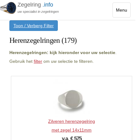
Zegelring
.info
Menu
uw specialist in zegelringen
Toggle
Toon / Verberg Filter
navigatio
Herenzegelringen (179)
Herenzegelringen: kijk hieronder voor uw selectie
.
Gebruik het
filter
om uw selectie te filteren.
Zilveren herenzegelring
met zegel 14x11mm
v.a. € 575