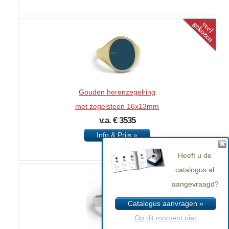
Gouden herenzegelring
met zegelsteen 16x13mm
v.a. € 3535
Info & Prijs »
Heeft u de
catalogus al
aangevraagd?
Catalogus aanvragen »
Op dit moment niet