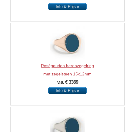
Info & Prijs »
Roségouden herenzegelring
met zegelsteen 15x12mm
v.a. € 3369
Info & Prijs »