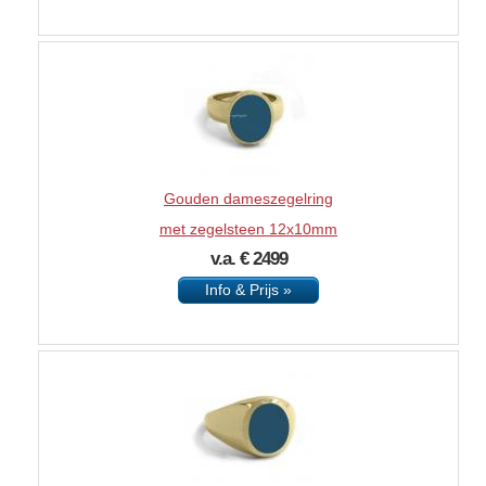
Gouden dameszegelring
met zegelsteen 12x10mm
v.a. € 2499
Info & Prijs »