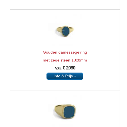
Gouden dameszegelring
met zegelsteen 10x8mm
v.a. € 2080
Info & Prijs »