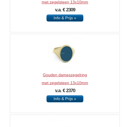
met zegelsteen 13x10mm
v.a. € 2309
Info & Prijs »
Gouden dameszegelring
met zegelsteen 13x10mm
v.a. € 2370
Info & Prijs »