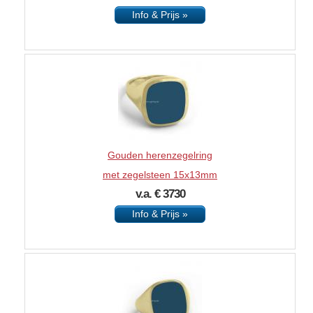
Info & Prijs »
Gouden herenzegelring
met zegelsteen 15x13mm
v.a. € 3730
Info & Prijs »