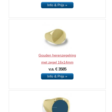
Info & Prijs »
Gouden herenzegelring
met zegel 16x14mm
v.a. € 3585
Info & Prijs »