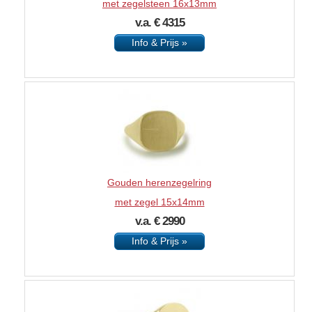
met zegelsteen 16x13mm
v.a. € 4315
Info & Prijs »
Gouden herenzegelring
met zegel 15x14mm
v.a. € 2990
Info & Prijs »