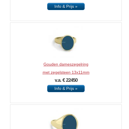
Info & Prijs »
Gouden dameszegelring
met zegelsteen 13x11mm
v.a. € 22450
Info & Prijs »