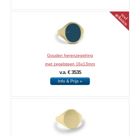
Gouden herenzegelring
met zegelsteen 16x13mm
v.a. € 3535
Info & Prijs »