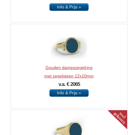
Info & Prijs »
Gouden dameszegelring
met zegelsteen 12x10mm
v.a. € 2065
Info & Prijs »