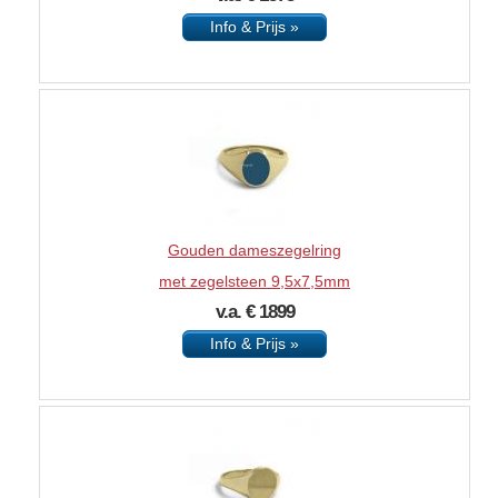
Info & Prijs »
Gouden dameszegelring
met zegelsteen 9,5x7,5mm
v.a. € 1899
Info & Prijs »