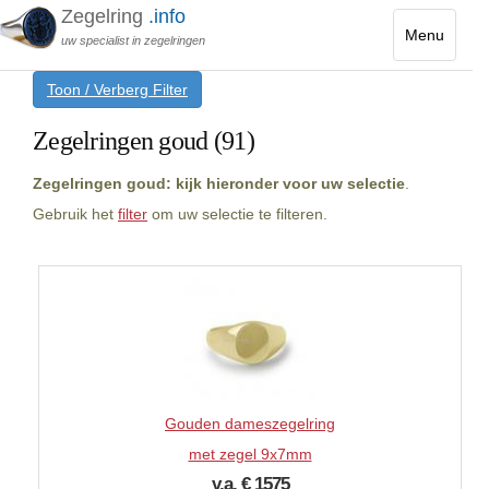
Zegelring
.info
Menu
uw specialist in zegelringen
Toggle
Toon / Verberg Filter
navigatio
Zegelringen goud (91)
Zegelringen goud: kijk hieronder voor uw selectie
.
Gebruik het
filter
om uw selectie te filteren.
Gouden dameszegelring
met zegel 9x7mm
v.a. € 1575