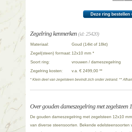
Deze ring bestellen 
Zegelring kenmerken
(id: 25420)
Materiaal:
Goud (14kt of 18kt)
Zegel(steen) formaat:
12x10 mm *
Soort ring:
vrouwen / dameszegelring
Zegelring kosten:
v.a. € 2499,00 **
* Klein deel van zegelsteen bevindt zich onder zetrand. ** Afha
Over gouden dameszegelring met zegelsteen
De gouden dameszegelring met zegelsteen 12x10 mm i
van diverse steensoorten. Bekende edelsteensoorten v