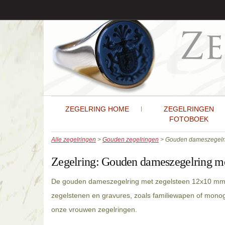
ZEGELRING HOME
ZEGELRINGEN
FOTOBOEK
Alle zegelringen
>
Gouden zegelringen
> Gouden dameszegelri
Zegelring:
Gouden dameszegelring m
De gouden dameszegelring met zegelsteen 12x10 mm i
zegelstenen en gravures, zoals familiewapen of mono
onze vrouwen zegelringen.