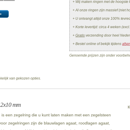
+ Wij maken ringen met de hoogste k
+ Al onze ringen zijn massief (niet ho
»
+ U ontvangt altijd onze 100% tevr
+ Korte levertijd: circa 4 weken (excl
+
Gratis
verzending door heel Neder
+ Bestel online of bekijk tijdens
afsp
Genoemde prijzen zijn onder voorbeho
nkelijk van gekozen opties.
 12x10 mm
K
s een zegelring die u kunt laten maken met een zegelsteen
oor zegelringen zijn de blauwlagen agaat, roodlagen agaat,