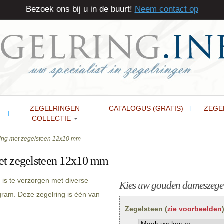
Bezoek ons bij u in de buurt!
Neem contact op
ZEGELRINGEN
CATALOGUS (GRATIS)
ZEGE
COLLECTIE
ng met zegelsteen 12x10 mm
et zegelsteen 12x10 mm
s te verzorgen met diverse
Kies uw gouden dameszegel
gram. Deze zegelring is één van
Zegelsteen (
zie voorbeelden