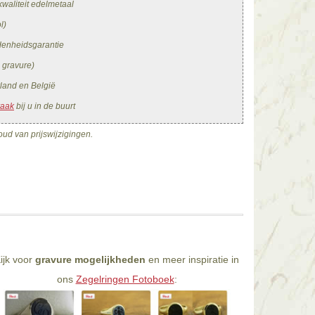
waliteit edelmetaal
l)
edenheidsgarantie
. gravure)
land en België
raak
bij u in de buurt
ud van prijswijzigingen.
ijk voor
gravure mogelijkheden
en meer inspiratie in
ons
Zegelringen Fotoboek
: