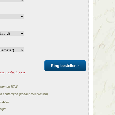
Ring bestellen »
m contact op »
teen en BTW
en achterzijde (zonder meerkosten)
ursteen
digd