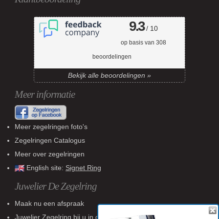
9.3
/ 10
op basis van
308
beoordelingen
Bekijk alle beoordelingen »
Meer informatie
Meer zegelringen foto's
Zegelringen Catalogus
Meer over zegelringen
English site:
Signet Ring
Juwelier De Zegelring
Maak nu een afspraak
Juwelier Zegelring
bij u in de buurt