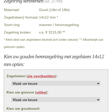
Zegelring kenmerken
(id: 21700)
Materiaal:
Goud (14kt of 18kt)
Zegel(steen) formaat:
14x12 mm *
Soort ring:
mannen / herenzegelring
Zegelring kosten:
v.a. € 3215,00 **
* Klein deel van zegelsteen bevindt zich onder zetrand. ** Afhankelijk van
gekozen opties.
Kies uw gouden herenzegelring met zegelsteen 14x12
mm opties:
Zegelsteen (
zie voorbeelden
):
Kies uw gravure (
uitleg
):
Kies uw goudsoort: