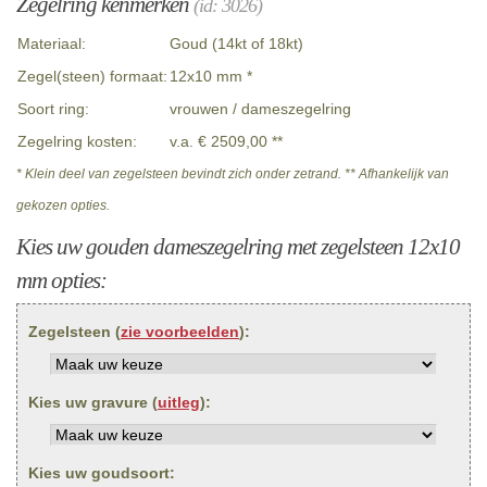
Zegelring kenmerken
(id: 3026)
Materiaal:
Goud (14kt of 18kt)
Zegel(steen) formaat:
12x10 mm *
Soort ring:
vrouwen / dameszegelring
Zegelring kosten:
v.a. € 2509,00 **
* Klein deel van zegelsteen bevindt zich onder zetrand. ** Afhankelijk van
gekozen opties.
Kies uw gouden dameszegelring met zegelsteen 12x10
mm opties:
Zegelsteen (
zie voorbeelden
):
Kies uw gravure (
uitleg
):
Kies uw goudsoort: