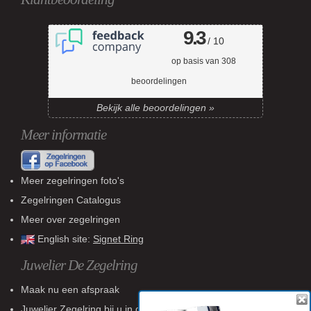
9.3
/ 10
op basis van
308
beoordelingen
Bekijk alle beoordelingen »
Meer informatie
Meer zegelringen foto's
Zegelringen Catalogus
Meer over zegelringen
English site:
Signet Ring
Juwelier De Zegelring
Maak nu een afspraak
Juwelier Zegelring
bij u in de buurt