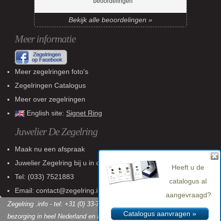
beoordelingen
Bekijk alle beoordelingen »
Meer informatie
Meer zegelringen foto's
Zegelringen Catalogus
Meer over zegelringen
English site:
Signet Ring
Juwelier De Zegelring
Maak nu een afspraak
Juwelier Zegelring
bij u in de buurt
Heeft u de
Tel:
(033) 7521883
catalogus al
Email: contact@zegelring.info
aangevraagd?
Zegelring .info - tel: +31 (0) 33-7521883 - KvK: 60 802 618 - Gratis
Catalogus aanvragen »
bezorging in heel Nederland en België