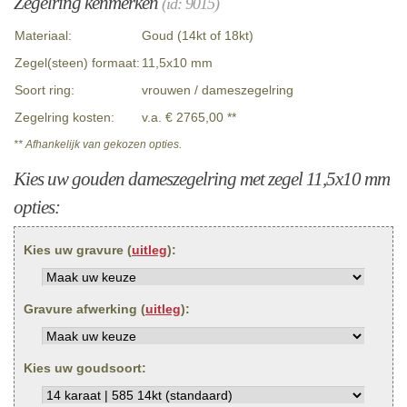
Zegelring kenmerken
(id: 9015)
Materiaal:
Goud (14kt of 18kt)
Zegel(steen) formaat:
11,5x10 mm
Soort ring:
vrouwen / dameszegelring
Zegelring kosten:
v.a. € 2765,00 **
** Afhankelijk van gekozen opties.
Kies uw gouden dameszegelring met zegel 11,5x10 mm
opties:
Kies uw gravure (
uitleg
):
Gravure afwerking (
uitleg
):
Kies uw goudsoort: