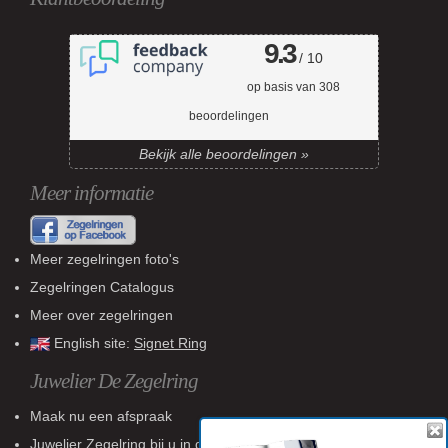
9.3
/ 10
op basis van
308
beoordelingen
Bekijk alle beoordelingen »
Meer informatie
Meer zegelringen foto's
Zegelringen Catalogus
Meer over zegelringen
English site:
Signet Ring
Juwelier De Zegelring
Maak nu een afspraak
Juwelier Zegelring
bij u in de buurt