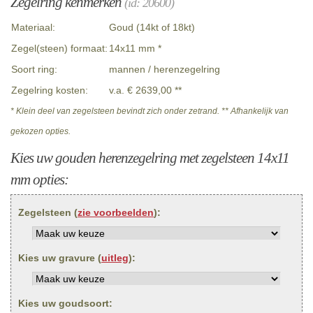
Zegelring kenmerken
(id: 20600)
Materiaal:
Goud (14kt of 18kt)
Zegel(steen) formaat:
14x11 mm *
Soort ring:
mannen / herenzegelring
Zegelring kosten:
v.a. € 2639,00 **
* Klein deel van zegelsteen bevindt zich onder zetrand. ** Afhankelijk van
gekozen opties.
Kies uw gouden herenzegelring met zegelsteen 14x11
mm opties:
Zegelsteen (
zie voorbeelden
):
Kies uw gravure (
uitleg
):
Kies uw goudsoort: