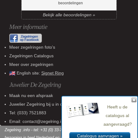
beoordelingen
Bekijk alle beoordelingen »
Meer informatie
Meer zegelringen foto's
Zegelringen Catalogus
Meer over zegelringen
English site:
Signet Ring
Juwelier De Zegelring
Maak nu een afspraak
Juwelier Zegelring
bij u in de buurt
Heeft u de
Tel:
(033) 7521883
catalogus al
Email: contact@zegelring.info
aangevraagd?
Zegelring .info - tel: +31 (0) 33-7521883 - KvK: 60 802 618 - Gratis
Catalogus aanvragen »
bezorging in heel Nederland en België