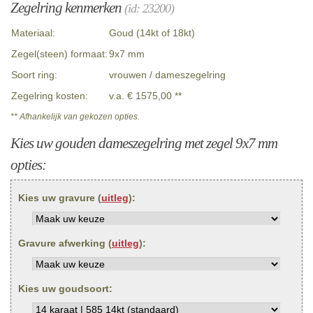
Zegelring kenmerken
(id: 23200)
Materiaal:
Goud (14kt of 18kt)
Zegel(steen) formaat:
9x7 mm
Soort ring:
vrouwen / dameszegelring
Zegelring kosten:
v.a. € 1575,00 **
** Afhankelijk van gekozen opties.
Kies uw gouden dameszegelring met zegel 9x7 mm
opties:
Kies uw gravure (
uitleg
):
Gravure afwerking (
uitleg
):
Kies uw goudsoort: