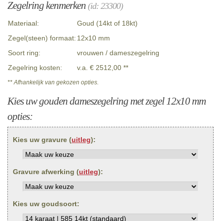
Zegelring kenmerken
(id: 23300)
Materiaal:
Goud (14kt of 18kt)
Zegel(steen) formaat:
12x10 mm
Soort ring:
vrouwen / dameszegelring
Zegelring kosten:
v.a. € 2512,00 **
** Afhankelijk van gekozen opties.
Kies uw gouden dameszegelring met zegel 12x10 mm
opties:
Kies uw gravure (
uitleg
):
Gravure afwerking (
uitleg
):
Kies uw goudsoort: