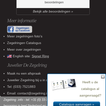
beoordelingen
Bekijk alle beoordelingen »
Meer informatie
Meer zegelringen foto's
Zegelringen Catalogus
Meer over zegelringen
English site:
Signet Ring
Juwelier De Zegelring
Maak nu een afspraak
Juwelier Zegelring
bij u in de buurt
Heeft u de
Tel:
(033) 7521883
catalogus al
Email: contact@zegelring.info
aangevraagd?
Zegelring .info - tel: +31 (0) 33-7521883 - KvK: 60 802 618 - Gratis
Catalogus aanvragen »
bezorging in heel Nederland en België