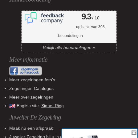
9.3
/ 10
op basis van
308
beoordelingen
Bekijk alle beoordelingen »
Meer informatie
Meer zegelringen foto's
Zegelringen Catalogus
Meer over zegelringen
English site:
Signet Ring
Juwelier De Zegelring
Maak nu een afspraak
Juwelier Zegelring
bij u in de buurt