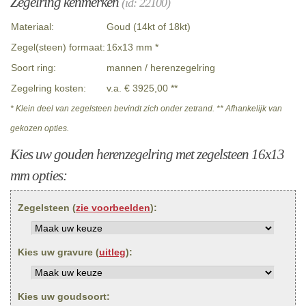
Zegelring kenmerken
(id: 22100)
Materiaal:
Goud (14kt of 18kt)
Zegel(steen) formaat:
16x13 mm *
Soort ring:
mannen / herenzegelring
Zegelring kosten:
v.a. € 3925,00 **
* Klein deel van zegelsteen bevindt zich onder zetrand. ** Afhankelijk van
gekozen opties.
Kies uw gouden herenzegelring met zegelsteen 16x13
mm opties:
Zegelsteen (
zie voorbeelden
):
Kies uw gravure (
uitleg
):
Kies uw goudsoort: