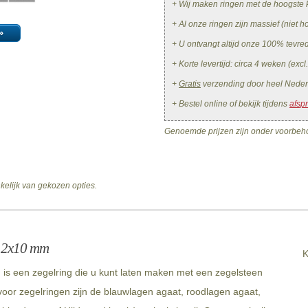
+ Wij maken ringen met de hoogste k
+ Al onze ringen zijn massief (niet ho
»
+ U ontvangt altijd onze 100% tevr
+ Korte levertijd: circa 4 weken (excl
+
Gratis
verzending door heel Neder
+ Bestel online of bekijk tijdens
afsp
Genoemde prijzen zijn onder voorbeho
nkelijk van gekozen opties.
 12x10 mm
K
s een zegelring die u kunt laten maken met een zegelsteen
oor zegelringen zijn de blauwlagen agaat, roodlagen agaat,