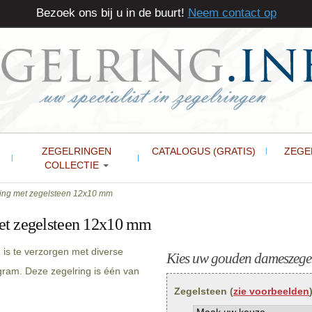
Bezoek ons bij u in de buurt!
Neem contact op
ZEGELRINGEN
CATALOGUS (GRATIS)
ZEGE
COLLECTIE
ng met zegelsteen 12x10 mm
et zegelsteen 12x10 mm
s te verzorgen met diverse
Kies uw gouden dameszegel
gram. Deze zegelring is één van
Zegelsteen (
zie voorbeelden