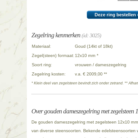
Deze ring bestellen 
Zegelring kenmerken
(id: 3025)
Materiaal:
Goud (14kt of 18kt)
Zegel(steen) formaat:
12x10 mm *
Soort ring:
vrouwen / dameszegelring
Zegelring kosten:
v.a. € 2009,00 **
* Klein deel van zegelsteen bevindt zich onder zetrand. ** Afha
Over gouden dameszegelring met zegelsteen
De gouden dameszegelring met zegelsteen 12x10 mm i
van diverse steensoorten. Bekende edelsteensoorten v