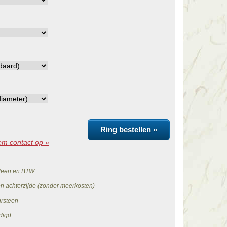
Ring bestellen »
m contact op »
teen en BTW
en achterzijde (zonder meerkosten)
ursteen
digd