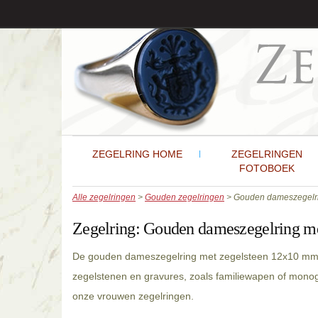
ZEGELRING HOME
ZEGELRINGEN
FOTOBOEK
Alle zegelringen
>
Gouden zegelringen
> Gouden dameszegelri
Zegelring:
Gouden dameszegelring m
De gouden dameszegelring met zegelsteen 12x10 mm i
zegelstenen en gravures, zoals familiewapen of mono
onze vrouwen zegelringen.