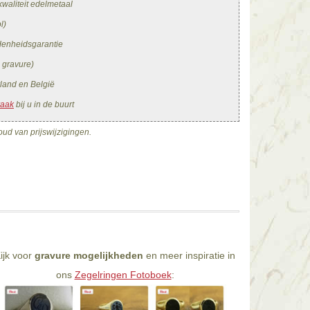
waliteit edelmetaal
l)
edenheidsgarantie
. gravure)
land en België
raak
bij u in de buurt
ud van prijswijzigingen.
ijk voor
gravure mogelijkheden
en meer inspiratie in
ons
Zegelringen Fotoboek
: