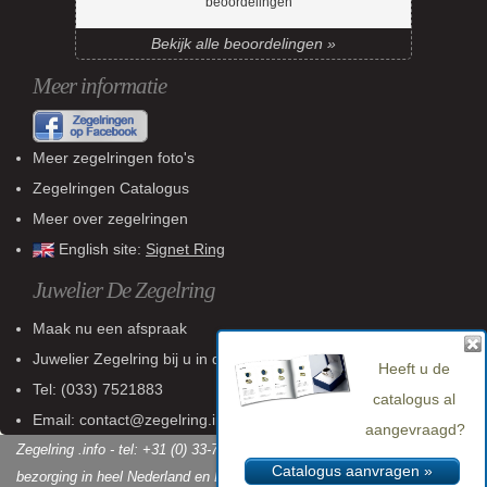
beoordelingen
Bekijk alle beoordelingen »
Meer informatie
Meer zegelringen foto's
Zegelringen Catalogus
Meer over zegelringen
English site:
Signet Ring
Juwelier De Zegelring
Maak nu een afspraak
Juwelier Zegelring
bij u in de buurt
Heeft u de
Tel:
(033) 7521883
catalogus al
Email: contact@zegelring.info
aangevraagd?
Zegelring .info - tel: +31 (0) 33-7521883 - KvK: 60 802 618 - Gratis
Catalogus aanvragen »
bezorging in heel Nederland en België