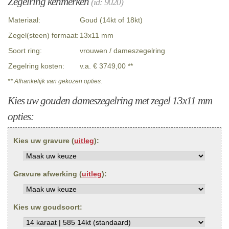
Zegelring kenmerken
(id: 9020)
Materiaal:
Goud (14kt of 18kt)
Zegel(steen) formaat:
13x11 mm
Soort ring:
vrouwen / dameszegelring
Zegelring kosten:
v.a. € 3749,00 **
** Afhankelijk van gekozen opties.
Kies uw gouden dameszegelring met zegel 13x11 mm
opties:
Kies uw gravure (
uitleg
):
Gravure afwerking (
uitleg
):
Kies uw goudsoort: