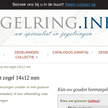
Bezoek ons bij u in de buurt!
Neem contact op
ZEGELRINGEN
CATALOGUS (GRATIS)
ZEGE
COLLECTIE
ng met zegel 14x12 mm
t zegel 14x12 mm
erzorgen zonder of met gravure.
Kies uw gouden herenzegelr
itialen) of een afbeelding naar
ingen.
Kies uw gravure (
uitleg
):