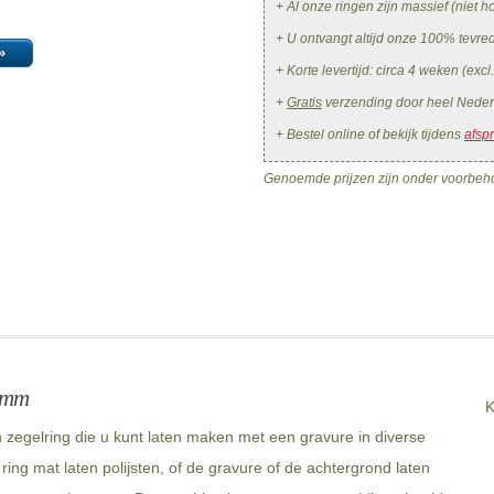
+ Al onze ringen zijn massief (niet ho
+ U ontvangt altijd onze 100% tevr
»
+ Korte levertijd: circa 4 weken (excl
+
Gratis
verzending door heel Neder
+ Bestel online of bekijk tijdens
afsp
Genoemde prijzen zijn onder voorbeho
2 mm
K
zegelring die u kunt laten maken met een gravure in diverse
ing mat laten polijsten, of de gravure of de achtergrond laten