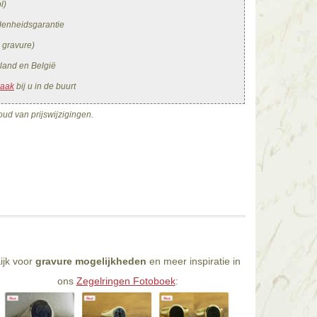
l)
edenheidsgarantie
. gravure)
land en België
raak
bij u in de buurt
ud van prijswijzigingen.
ijk voor
gravure mogelijkheden
en meer inspiratie in
ons
Zegelringen Fotoboek
: