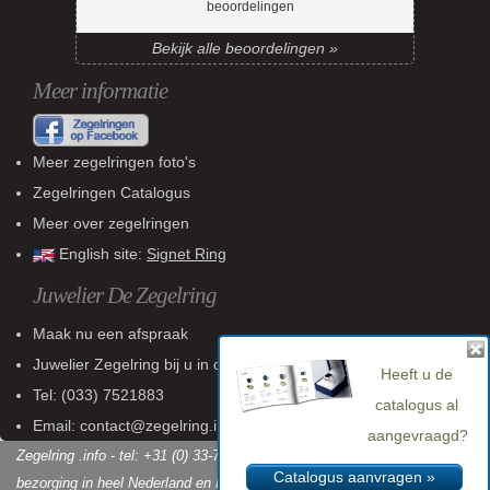
beoordelingen
Bekijk alle beoordelingen »
Meer informatie
Meer zegelringen foto's
Zegelringen Catalogus
Meer over zegelringen
English site:
Signet Ring
Juwelier De Zegelring
Maak nu een afspraak
Juwelier Zegelring
bij u in de buurt
Heeft u de
Tel:
(033) 7521883
catalogus al
Email: contact@zegelring.info
aangevraagd?
Zegelring .info - tel: +31 (0) 33-7521883 - KvK: 60 802 618 - Gratis
Catalogus aanvragen »
bezorging in heel Nederland en België