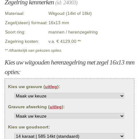
Zegelring kenmerken
(id: 24003)
Materiaal:
Witgoud (14kt of 18kt)
Zegel(steen) formaat:
16x13 mm
Soort ring:
mannen / herenzegelring
Zegelring kosten:
v.a. € 4129,00 **
** Afhankelijk van gekozen opties.
Kies uw witgouden herenzegelring met zegel 16x13 mm
opties:
Kies uw gravure (
uitleg
):
Gravure afwerking (
uitleg
):
Kies uw goudsoort: