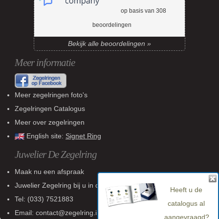
op basis van
308
beoordelingen
Bekijk alle beoordelingen »
Meer informatie
Meer zegelringen foto's
Zegelringen Catalogus
Meer over zegelringen
English site:
Signet Ring
Juwelier De Zegelring
Maak nu een afspraak
Juwelier Zegelring
bij u in de buurt
Heeft u de
Tel:
(033) 7521883
catalogus al
Email: contact@zegelring.info
aangevraagd?