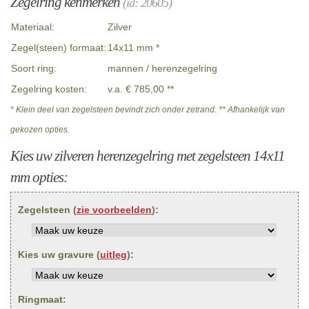
Zegelring kenmerken
(id: 20605)
Materiaal:
Zilver
Zegel(steen) formaat:
14x11 mm *
Soort ring:
mannen / herenzegelring
Zegelring kosten:
v.a. € 785,00 **
* Klein deel van zegelsteen bevindt zich onder zetrand. ** Afhankelijk van
gekozen opties.
Kies uw zilveren herenzegelring met zegelsteen 14x11
mm opties:
Zegelsteen (
zie voorbeelden
):
Kies uw gravure (
uitleg
):
Ringmaat: