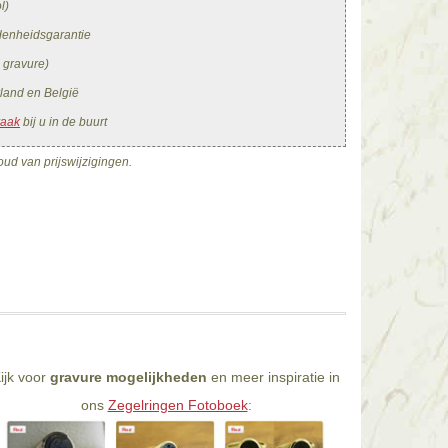
l)
edenheidsgarantie
. gravure)
land en België
raak
bij u in de buurt
ud van prijswijzigingen.
ijk voor
gravure mogelijkheden
en meer inspiratie in
ons
Zegelringen Fotoboek
: