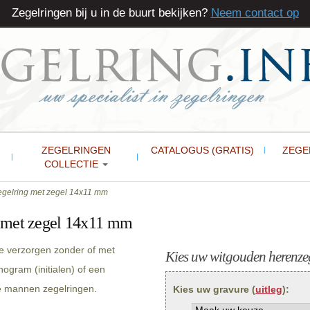
Zegelringen bij u in de buurt bekijken?
Neem contact op
ZEGELRINGEN
CATALOGUS (GRATIS)
ZEGE
COLLECTIE
gelring met zegel 14x11 mm
 met zegel 14x11 mm
e verzorgen zonder of met
Kies uw witgouden herenzeg
ogram (initialen) of een
ze mannen zegelringen.
Kies uw gravure (
uitleg
):