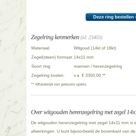
Deze ring bestellen 
Zegelring kenmerken
(id: 23403)
Materiaal:
Witgoud (14kt of 18kt)
Zegel(steen) formaat:
14x11 mm
Soort ring:
mannen / herenzegelring
Zegelring kosten:
v.a. € 3350,00 **
** Afhankelijk van gekozen opties.
Over witgouden herenzegelring met zegel 14
De witgouden herenzegelring met zegel 14x11 mm is ee
afwerkingen. U kunt bijvoorbeeld de bovenkant van de r