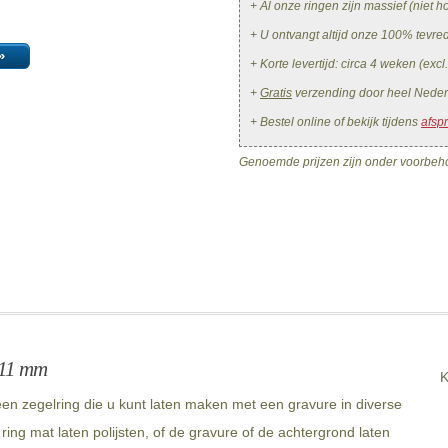
+ Al onze ringen zijn massief (niet ho
+ U ontvangt altijd onze 100% tevr
»
+ Korte levertijd: circa 4 weken (excl
+
Gratis
verzending door heel Neder
+ Bestel online of bekijk tijdens
afsp
Genoemde prijzen zijn onder voorbeho
x11 mm
K
n zegelring die u kunt laten maken met een gravure in diverse
ing mat laten polijsten, of de gravure of de achtergrond laten