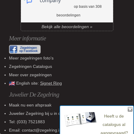
op basis van
308
beoordelingen
Bekijk alle beoordelingen »
Meer informatie
Meer zegelringen foto's
Zegelringen Catalogus
Meer over zegelringen
English site:
Signet Ring
Juwelier De Zegelring
Maak nu een afspraak
Juwelier Zegelring
bij u in de buurt
Heeft u de
Tel:
(033) 7521883
catalogus al
Email: contact@zegelring.info
aangevraagd?