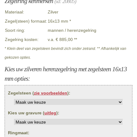
Zegelring kenmerken
(id: 20805)
Materiaal:
Zilver
Zegel(steen) formaat:
16x13 mm *
Soort ring:
mannen / herenzegelring
Zegelring kosten:
v.a. € 885,00 **
* Klein deel van zegelsteen bevindt zich onder zetrand. ** Afhankelijk van
gekozen opties.
Kies uw zilveren herenzegelring met zegelsteen 16x13
mm opties:
Zegelsteen (
zie voorbeelden
):
Kies uw gravure (
uitleg
):
Ringmaat: