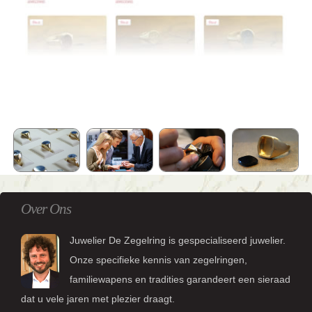
Over Ons
Juwelier De Zegelring is gespecialiseerd juwelier.
Onze specifieke kennis van zegelringen,
familiewapens en tradities garandeert een sieraad
dat u vele jaren met plezier draagt.