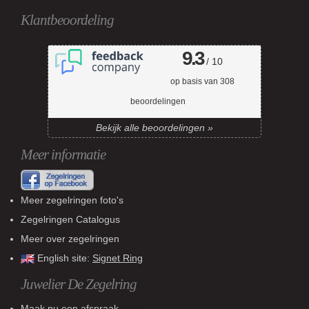
Klantbeoordeling
9.3
/ 10
op basis van
308
beoordelingen
Bekijk alle beoordelingen »
Meer informatie
Meer zegelringen foto's
Zegelringen Catalogus
Meer over zegelringen
English site:
Signet Ring
Juwelier De Zegelring
Maak nu een afspraak