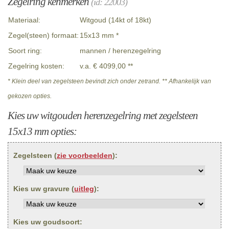
Zegelring kenmerken
(id: 22003)
Materiaal:
Witgoud (14kt of 18kt)
Zegel(steen) formaat:
15x13 mm *
Soort ring:
mannen / herenzegelring
Zegelring kosten:
v.a. € 4099,00 **
* Klein deel van zegelsteen bevindt zich onder zetrand. ** Afhankelijk van
gekozen opties.
Kies uw witgouden herenzegelring met zegelsteen
15x13 mm opties:
Zegelsteen (
zie voorbeelden
):
Kies uw gravure (
uitleg
):
Kies uw goudsoort: