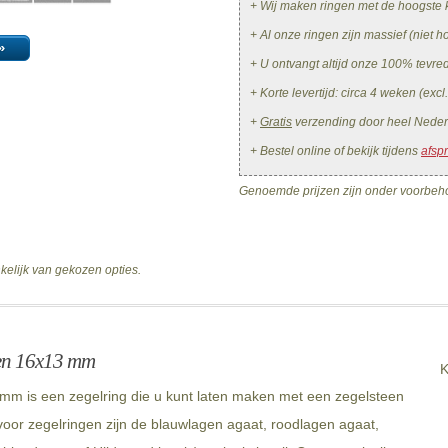
+ Wij maken ringen met de hoogste k
+ Al onze ringen zijn massief (niet ho
»
+ U ontvangt altijd onze 100% tevr
+ Korte levertijd: circa 4 weken (excl
+
Gratis
verzending door heel Neder
+ Bestel online of bekijk tijdens
afsp
Genoemde prijzen zijn onder voorbeho
nkelijk van gekozen opties.
een 16x13 mm
K
m is een zegelring die u kunt laten maken met een zegelsteen
oor zegelringen zijn de blauwlagen agaat, roodlagen agaat,