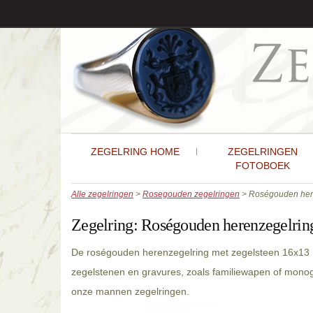
ZEGELRING HOME
ZEGELRINGEN
FOTOBOEK
Alle zegelringen
>
Rosegouden zegelringen
> Roségouden her
Zegelring:
Roségouden herenzegelrin
De roségouden herenzegelring met zegelsteen 16x13 
zegelstenen en gravures, zoals familiewapen of mono
onze mannen zegelringen.