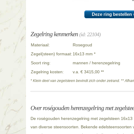
Deze ring bestellen 
Zegelring kenmerken
(id: 22104)
Materiaal:
Rosegoud
Zegel(steen) formaat:
16x13 mm *
Soort ring:
mannen / herenzegelring
Zegelring kosten:
v.a. € 3415,00 **
* Klein deel van zegelsteen bevindt zich onder zetrand. ** Afha
Over roségouden herenzegelring met zegelst
De roségouden herenzegelring met zegelsteen 16x13 m
van diverse steensoorten. Bekende edelsteensoorten v