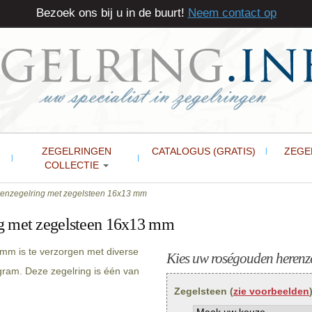
Bezoek ons bij u in de buurt!
Neem contact op
ZEGELRINGEN
CATALOGUS (GRATIS)
ZEGE
COLLECTIE
enzegelring met zegelsteen 16x13 mm
g met zegelsteen 16x13 mm
mm is te verzorgen met diverse
Kies uw roségouden herenze
gram. Deze zegelring is één van
Zegelsteen (
zie voorbeelden