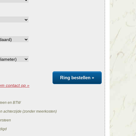
Ring bestellen »
m contact op »
teen en BTW
en achterzijde (zonder meerkosten)
ursteen
digd