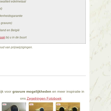
waliteit edelmetaal
l)
edenheidsgarantie
. gravure)
land en België
raak
bij u in de buurt
ud van prijswijzigingen.
ijk voor
gravure mogelijkheden
en meer inspiratie in
ons
Zegelringen Fotoboek
: