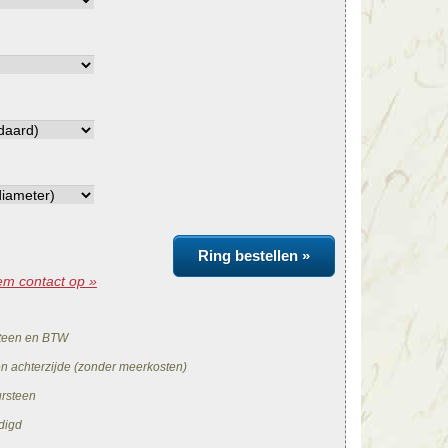
Ring bestellen »
m contact op »
teen en BTW
en achterzijde (zonder meerkosten)
ursteen
digd