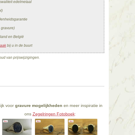
waliteit edelmetaal
l)
edenheidsgarantie
. gravure)
land en België
raak
bij u in de buurt
ud van prijswijzigingen.
ijk voor
gravure mogelijkheden
en meer inspiratie in
ons
Zegelringen Fotoboek
: