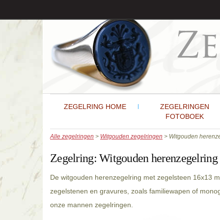
ZEGELRING HOME
ZEGELRINGEN
FOTOBOEK
Alle zegelringen
>
Witgouden zegelringen
> Witgouden herenze
Zegelring:
Witgouden herenzegelring
De witgouden herenzegelring met zegelsteen 16x13 mm
zegelstenen en gravures, zoals familiewapen of mono
onze mannen zegelringen.