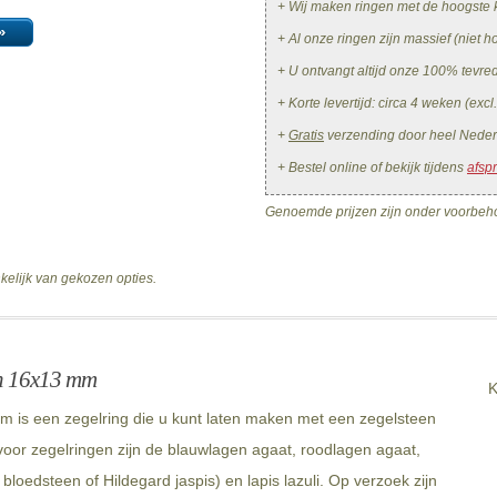
+ Wij maken ringen met de hoogste k
»
+ Al onze ringen zijn massief (niet ho
+ U ontvangt altijd onze 100% tevr
+ Korte levertijd: circa 4 weken (excl
+
Gratis
verzending door heel Neder
+ Bestel online of bekijk tijdens
afsp
Genoemde prijzen zijn onder voorbeho
nkelijk van gekozen opties.
en 16x13 mm
K
 is een zegelring die u kunt laten maken met een zegelsteen
oor zegelringen zijn de blauwlagen agaat, roodlagen agaat,
bloedsteen of Hildegard jaspis) en lapis lazuli. Op verzoek zijn