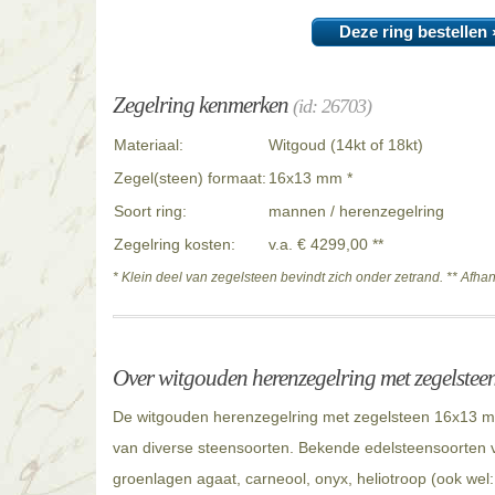
Deze ring bestellen 
Zegelring kenmerken
(id: 26703)
Materiaal:
Witgoud (14kt of 18kt)
Zegel(steen) formaat:
16x13 mm *
Soort ring:
mannen / herenzegelring
Zegelring kosten:
v.a. € 4299,00 **
* Klein deel van zegelsteen bevindt zich onder zetrand. ** Afha
Over witgouden herenzegelring met zegelste
De witgouden herenzegelring met zegelsteen 16x13 mm
van diverse steensoorten. Bekende edelsteensoorten v
groenlagen agaat, carneool, onyx, heliotroop (ook wel: 