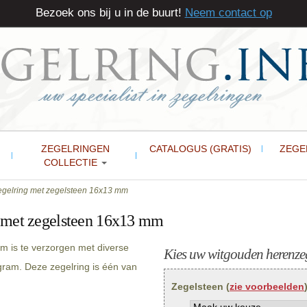
Bezoek ons bij u in de buurt!
Neem contact op
ZEGELRINGEN
CATALOGUS (GRATIS)
ZEGE
COLLECTIE
gelring met zegelsteen 16x13 mm
 met zegelsteen 16x13 mm
 is te verzorgen met diverse
Kies uw witgouden herenzeg
gram. Deze zegelring is één van
Zegelsteen (
zie voorbeelden