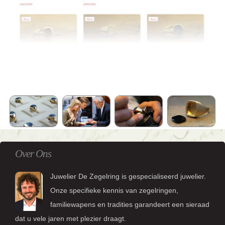
Over Ons
Juwelier De Zegelring is gespecialiseerd juwelier.
Onze specifieke kennis van zegelringen,
familiewapens en tradities garandeert een sieraad
dat u vele jaren met plezier draagt.