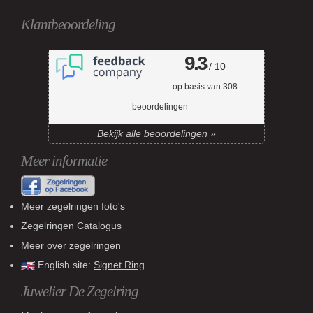
Klantbeoordeling
9.3
/ 10
op basis van
308
beoordelingen
Bekijk alle beoordelingen »
Meer informatie
Meer zegelringen foto's
Zegelringen Catalogus
Meer over zegelringen
English site:
Signet Ring
Juwelier De Zegelring