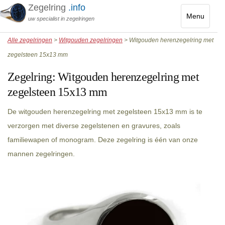
Zegelring
.info
Menu
uw specialist in zegelringen
Toggle
Alle zegelringen
>
Witgouden zegelringen
> Witgouden herenzegelring met
navigatio
zegelsteen 15x13 mm
Zegelring:
Witgouden herenzegelring met
zegelsteen 15x13 mm
De witgouden herenzegelring met zegelsteen 15x13 mm is te
verzorgen met diverse zegelstenen en gravures, zoals
familiewapen of monogram. Deze zegelring is één van onze
mannen zegelringen.