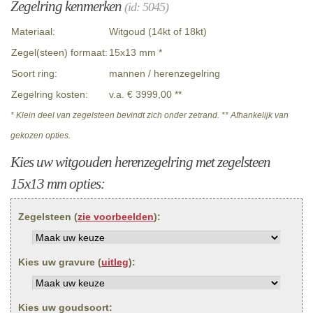
Zegelring kenmerken
(id: 5045)
Materiaal:
Witgoud (14kt of 18kt)
Zegel(steen) formaat:
15x13 mm *
Soort ring:
mannen / herenzegelring
Zegelring kosten:
v.a. € 3999,00 **
* Klein deel van zegelsteen bevindt zich onder zetrand. ** Afhankelijk van
gekozen opties.
Kies uw witgouden herenzegelring met zegelsteen
15x13 mm opties:
Zegelsteen (
zie voorbeelden
):
Kies uw gravure (
uitleg
):
Kies uw goudsoort: