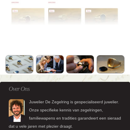
Over Ons
Juwelier De Zegelring is gespecialiseerd juwelier.
Onze specifieke kennis van zegelringen,
familiewapens en tradities garandeert een sieraad
dat u vele jaren met plezier draagt.