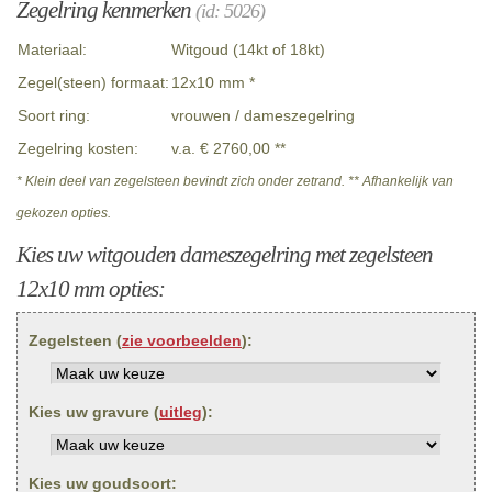
Zegelring kenmerken
(id: 5026)
Materiaal:
Witgoud (14kt of 18kt)
Zegel(steen) formaat:
12x10 mm *
Soort ring:
vrouwen / dameszegelring
Zegelring kosten:
v.a. € 2760,00 **
* Klein deel van zegelsteen bevindt zich onder zetrand. ** Afhankelijk van
gekozen opties.
Kies uw witgouden dameszegelring met zegelsteen
12x10 mm opties:
Zegelsteen (
zie voorbeelden
):
Kies uw gravure (
uitleg
):
Kies uw goudsoort: