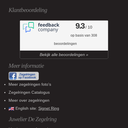
Klantbeoordeling
9.3
/ 10
op basis van
308
beoordelingen
Bekijk alle beoordelingen »
Meer informatie
Meer zegelringen foto's
Zegelringen Catalogus
Meer over zegelringen
English site:
Signet Ring
Juwelier De Zegelring