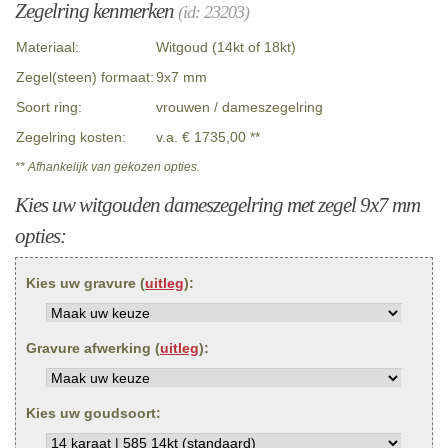
Zegelring kenmerken
(id: 23203)
Materiaal:
Witgoud (14kt of 18kt)
Zegel(steen) formaat:
9x7 mm
Soort ring:
vrouwen / dameszegelring
Zegelring kosten:
v.a. € 1735,00 **
** Afhankelijk van gekozen opties.
Kies uw witgouden dameszegelring met zegel 9x7 mm
opties:
Kies uw gravure (
uitleg
):
Gravure afwerking (
uitleg
):
Kies uw goudsoort: