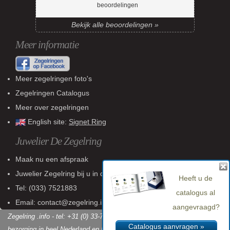
beoordelingen
Bekijk alle beoordelingen »
Meer informatie
Meer zegelringen foto's
Zegelringen Catalogus
Meer over zegelringen
English site:
Signet Ring
Juwelier De Zegelring
Maak nu een afspraak
Juwelier Zegelring
bij u in de buurt
Heeft u de
Tel:
(033) 7521883
catalogus al
Email: contact@zegelring.info
aangevraagd?
Zegelring .info - tel: +31 (0) 33-7521883 - KvK: 60 802 618 - Gratis
Catalogus aanvragen »
bezorging in heel Nederland en België