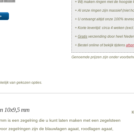
+ Wij maken ringen met de hoogste k
+ Al onze ringen zijn massief (niet ho
»
+ U ontvangt altijd onze 100% tevr
+ Korte levertijd: circa 4 weken (excl
+
Gratis
verzending door heel Neder
+ Bestel online of bekijk tijdens
afsp
Genoemde prijzen zijn onder voorbeho
nkelijk van gekozen opties.
en 10x9,5 mm
K
m is een zegelring die u kunt laten maken met een zegelsteen
oor zegelringen zijn de blauwlagen agaat, roodlagen agaat,