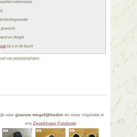
waliteit edelmetaal
l)
edenheidsgarantie
. gravure)
land en België
raak
bij u in de buurt
ud van prijswijzigingen.
ijk voor
gravure mogelijkheden
en meer inspiratie in
ons
Zegelringen Fotoboek
: