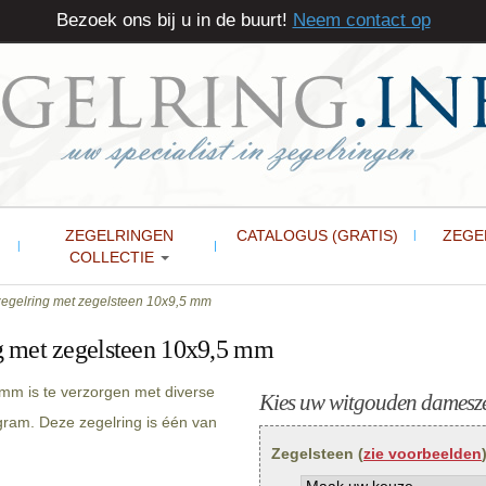
Bezoek ons bij u in de buurt!
Neem contact op
ZEGELRINGEN
CATALOGUS (GRATIS)
ZEGE
COLLECTIE
gelring met zegelsteen 10x9,5 mm
 met zegelsteen 10x9,5 mm
mm is te verzorgen met diverse
Kies uw witgouden dameszeg
gram. Deze zegelring is één van
Zegelsteen (
zie voorbeelden