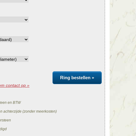
Ring bestellen »
m contact op »
teen en BTW
en achterzijde (zonder meerkosten)
ursteen
digd