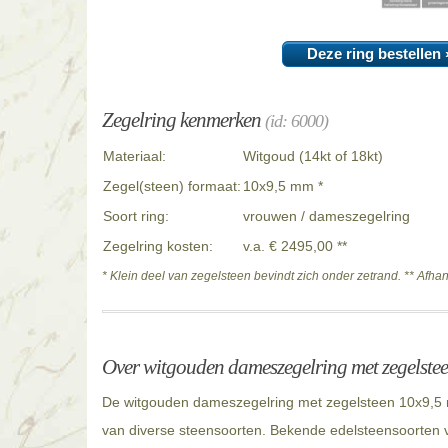
Deze ring bestellen 
Zegelring kenmerken
(id: 6000)
Materiaal:
Witgoud (14kt of 18kt)
Zegel(steen) formaat:
10x9,5 mm *
Soort ring:
vrouwen / dameszegelring
Zegelring kosten:
v.a. € 2495,00 **
* Klein deel van zegelsteen bevindt zich onder zetrand. ** Afha
Over witgouden dameszegelring met zegelste
De witgouden dameszegelring met zegelsteen 10x9,5 m
van diverse steensoorten. Bekende edelsteensoorten v