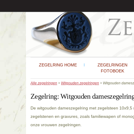
ZEGELRING HOME
ZEGELRINGEN
FOTOBOEK
Alle zegelringen
>
Witgouden zegelringen
> Witgouden damesze
Zegelring:
Witgouden dameszegelring
De witgouden dameszegelring met zegelsteen 10x9,5 
zegelstenen en gravures, zoals familiewapen of mono
onze vrouwen zegelringen.