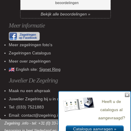
beoordelingen
Bekijk alle beoordelingen »
Meer informatie
Meer zegelringen foto's
Zegelringen Catalogus
Meer over zegelringen
English site:
Signet Ring
Juwelier De Zegelring
Maak nu een afspraak
Juwelier Zegelring
bij u in de buurt
Heeft u de
Tel:
(033) 7521883
catalogus al
Email: contact@zegelring.info
aangevraagd?
Zegelring .info - tel: +31 (0) 33-7521883 - KvK: 60 802 618 - Gratis
Catalogus aanvragen »
bezorging in heel Nederland en België