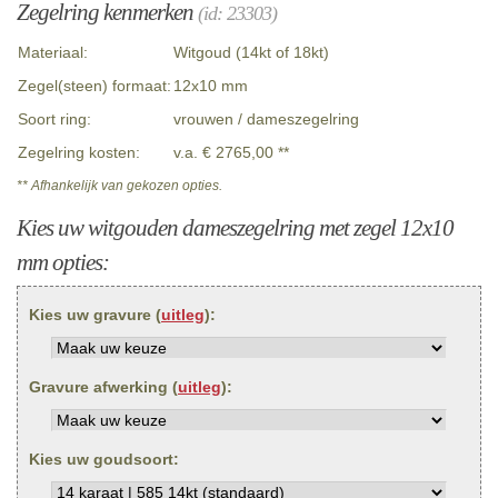
Zegelring kenmerken
(id: 23303)
Materiaal:
Witgoud (14kt of 18kt)
Zegel(steen) formaat:
12x10 mm
Soort ring:
vrouwen / dameszegelring
Zegelring kosten:
v.a. € 2765,00 **
** Afhankelijk van gekozen opties.
Kies uw witgouden dameszegelring met zegel 12x10
mm opties:
Kies uw gravure (
uitleg
):
Gravure afwerking (
uitleg
):
Kies uw goudsoort: