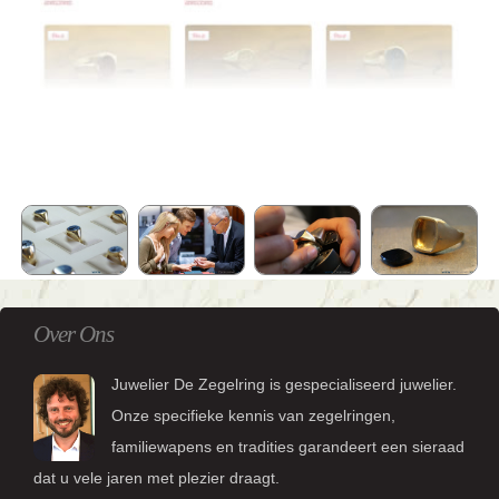
Over Ons
Juwelier De Zegelring is gespecialiseerd juwelier.
Onze specifieke kennis van zegelringen,
familiewapens en tradities garandeert een sieraad
dat u vele jaren met plezier draagt.