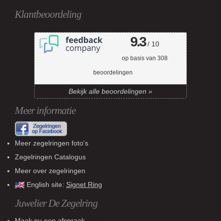
Klantbeoordeling
9.3
/ 10
op basis van
308
beoordelingen
Bekijk alle beoordelingen »
Meer informatie
Meer zegelringen foto's
Zegelringen Catalogus
Meer over zegelringen
English site:
Signet Ring
Juwelier De Zegelring
Maak nu een afspraak