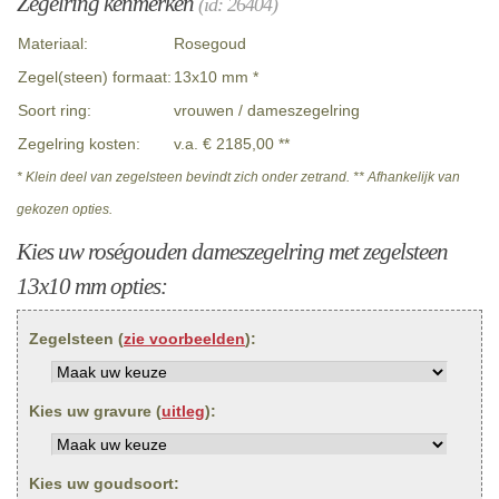
Zegelring kenmerken
(id: 26404)
Materiaal:
Rosegoud
Zegel(steen) formaat:
13x10 mm *
Soort ring:
vrouwen / dameszegelring
Zegelring kosten:
v.a. € 2185,00 **
* Klein deel van zegelsteen bevindt zich onder zetrand. ** Afhankelijk van
gekozen opties.
Kies uw roségouden dameszegelring met zegelsteen
13x10 mm opties:
Zegelsteen (
zie voorbeelden
):
Kies uw gravure (
uitleg
):
Kies uw goudsoort: