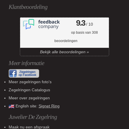
Klantbeoordeling
9.3
/ 10
op basis van
308
beoordelingen
Bekijk alle beoordelingen »
Meer informatie
Meer zegelringen foto's
Zegelringen Catalogus
Meer over zegelringen
English site:
Signet Ring
Juwelier De Zegelring
Maak nu een afspraak