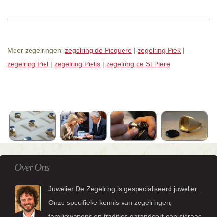
Meer zegelringen:
zegelring de Picquere
|
zegelring Piek
|
zegelring Piel
|
zegelring Pielis
|
zegelring de St Piere
Over Ons
Juwelier De Zegelring is gespecialiseerd juwelier.
Onze specifieke kennis van zegelringen,
familiewapens en tradities garandeert een sieraad