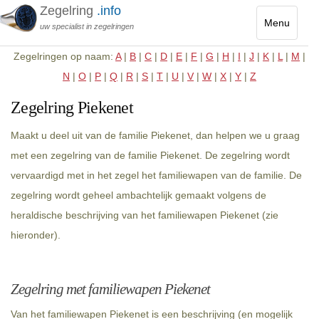
Zegelring
.info
Menu
uw specialist in zegelringen
Toggle
Zegelringen op naam:
A
|
B
|
C
|
D
|
E
|
F
|
G
|
H
|
I
|
J
|
K
|
L
|
M
|
navigatio
N
|
O
|
P
|
Q
|
R
|
S
|
T
|
U
|
V
|
W
|
X
|
Y
|
Z
Zegelring Piekenet
Maakt u deel uit van de familie Piekenet, dan helpen we u graag
met een zegelring van de familie Piekenet. De zegelring wordt
vervaardigd met in het zegel het familiewapen van de familie. De
zegelring wordt geheel ambachtelijk gemaakt volgens de
heraldische beschrijving van het familiewapen Piekenet (zie
hieronder).
Zegelring met familiewapen Piekenet
Van het familiewapen Piekenet is een beschrijving (en mogelijk