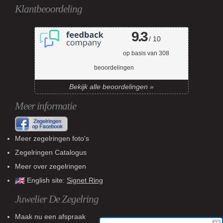
Klantbeoordeling
9.3
/ 10
op basis van
308
beoordelingen
Bekijk alle beoordelingen »
Meer informatie
Meer zegelringen foto's
Zegelringen Catalogus
Meer over zegelringen
English site:
Signet Ring
Juwelier De Zegelring
Maak nu een afspraak