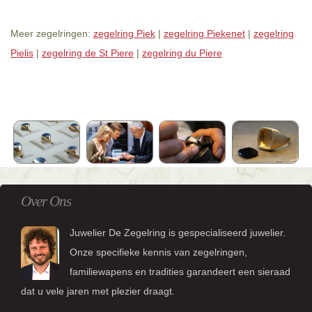
Meer zegelringen:
zegelring Piek
|
zegelring Piekenet
|
zegelring
Pielis
|
zegelring de St Piere
|
zegelring du Piere
Over Ons
Juwelier De Zegelring is gespecialiseerd juwelier.
Onze specifieke kennis van zegelringen,
familiewapens en tradities garandeert een sieraad
dat u vele jaren met plezier draagt.