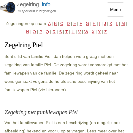
Zegelring
.info
Menu
uw specialist in zegelringen
Toggle
Zegelringen op naam:
A
|
B
|
C
|
D
|
E
|
F
|
G
|
H
|
I
|
J
|
K
|
L
|
M
|
navigatio
N
|
O
|
P
|
Q
|
R
|
S
|
T
|
U
|
V
|
W
|
X
|
Y
|
Z
Zegelring Piel
Bent u lid van familie Piel, dan helpen we u graag met een
zegelring van familie Piel. De zegelring wordt vervaardigd met het
familiewapen van de familie. De zegelring wordt geheel naar
wens gemaakt volgens de heraldische beschrijving van het
familiewapen Piel (zie hieronder).
Zegelring met familiewapen Piel
Van het familiewapen Piel is een beschrijving (en mogelijk ook
afbeelding) bekend en voor u op te vragen. Lees meer over het