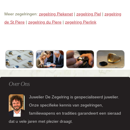
Meer zegelringen:
zegelring Piekenet
|
zegelring Piel
|
zegelring
de St Piere
|
zegelring du Piere
|
zegelring Pierlink
Over Ons
Juwelier De Zegelring is gespecialiseerd juwelier.
Onze specifieke kennis van zegelringen,
familiewapens en tradities garandeert een sieraad
dat u vele jaren met plezier draagt.