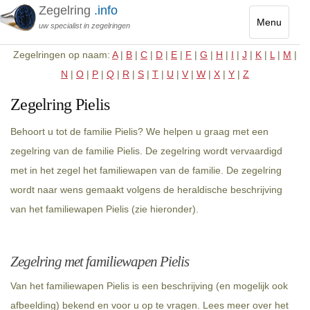
Zegelring
.info
Menu
uw specialist in zegelringen
Toggle
Zegelringen op naam:
A
|
B
|
C
|
D
|
E
|
F
|
G
|
H
|
I
|
J
|
K
|
L
|
M
|
navigatio
N
|
O
|
P
|
Q
|
R
|
S
|
T
|
U
|
V
|
W
|
X
|
Y
|
Z
Zegelring Pielis
Behoort u tot de familie Pielis? We helpen u graag met een
zegelring van de familie Pielis. De zegelring wordt vervaardigd
met in het zegel het familiewapen van de familie. De zegelring
wordt naar wens gemaakt volgens de heraldische beschrijving
van het familiewapen Pielis (zie hieronder).
Zegelring met familiewapen Pielis
Van het familiewapen Pielis is een beschrijving (en mogelijk ook
afbeelding) bekend en voor u op te vragen. Lees meer over het