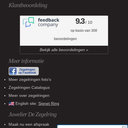
Klantbeoordeling
9.3
/ 10
op basis van
308
beoordelingen
Bekijk alle beoordelingen »
Meer informatie
Meer zegelringen foto's
Zegelringen Catalogus
Meer over zegelringen
English site:
Signet Ring
Juwelier De Zegelring
Maak nu een afspraak