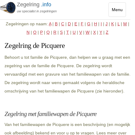
Zegelring
.info
Menu
uw specialist in zegelringen
Toggle
Zegelringen op naam:
A
|
B
|
C
|
D
|
E
|
F
|
G
|
H
|
I
|
J
|
K
|
L
|
M
|
navigatio
N
|
O
|
P
|
Q
|
R
|
S
|
T
|
U
|
V
|
W
|
X
|
Y
|
Z
Zegelring de Picquere
Behoort u tot familie de Picquere, dan helpen we u graag met een
zegelring van de familie de Picquere. De zegelring wordt
vervaardigd met een gravure van het familiewapen van de familie.
De zegelring wordt naar wens gemaakt volgens de heraldische
omschrijving van het familiewapen de Picquere (zie hieronder).
Zegelring met familiewapen de Picquere
Van het familiewapen de Picquere is een beschrijving (en mogelijk
ook afbeelding) bekend en voor u op te vragen. Lees meer over