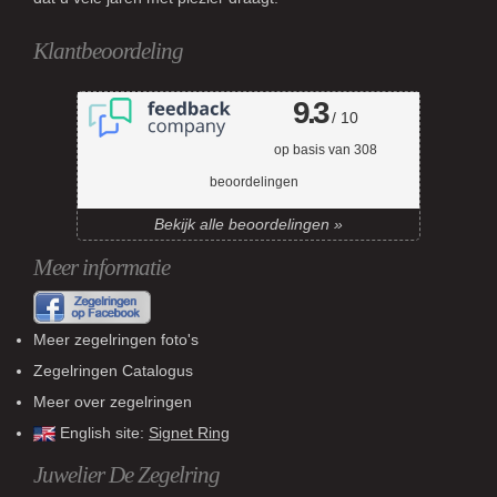
Klantbeoordeling
9.3
/ 10
op basis van
308
beoordelingen
Bekijk alle beoordelingen »
Meer informatie
Meer zegelringen foto's
Zegelringen Catalogus
Meer over zegelringen
English site:
Signet Ring
Juwelier De Zegelring