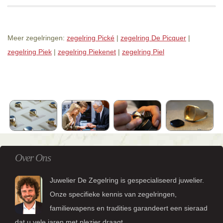
Meer zegelringen:
zegelring Pické
|
zegelring De Picquer
|
zegelring Piek
|
zegelring Piekenet
|
zegelring Piel
Over Ons
Juwelier De Zegelring is gespecialiseerd juwelier.
Onze specifieke kennis van zegelringen,
familiewapens en tradities garandeert een sieraad
dat u vele jaren met plezier draagt.