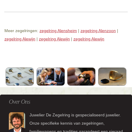
Meer zegelringen:
zegelring Alensheim
|
zegelring Alenzoon
|
zegelring Alewijn
|
zegelring Alewijn
|
zegelring Alewijn
Over Ons
Juwelier De Zegelring is gespecialiseerd juwelier.
Onze specifieke kennis van zegelringen,
familiewapens en tradities garandeert een sieraad