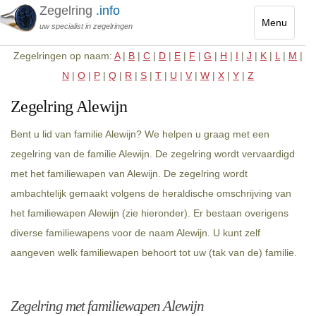
Zegelring
.info
Menu
uw specialist in zegelringen
Toggle
Zegelringen op naam:
A
|
B
|
C
|
D
|
E
|
F
|
G
|
H
|
I
|
J
|
K
|
L
|
M
|
navigatio
N
|
O
|
P
|
Q
|
R
|
S
|
T
|
U
|
V
|
W
|
X
|
Y
|
Z
Zegelring Alewijn
Bent u lid van familie Alewijn? We helpen u graag met een
zegelring van de familie Alewijn. De zegelring wordt vervaardigd
met het familiewapen van Alewijn. De zegelring wordt
ambachtelijk gemaakt volgens de heraldische omschrijving van
het familiewapen Alewijn (zie hieronder). Er bestaan overigens
diverse familiewapens voor de naam Alewijn. U kunt zelf
aangeven welk familiewapen behoort tot uw (tak van de) familie.
Zegelring met familiewapen Alewijn