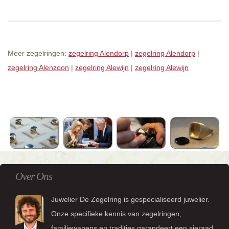
Meer zegelringen:
zegelring Alendorp
|
zegelring Alendorp
|
zegelring Alenzoon
|
zegelring Alewijn
|
zegelring Alewijn
Over Ons
Juwelier De Zegelring is gespecialiseerd juwelier.
Onze specifieke kennis van zegelringen,
familiewapens en tradities garandeert een sieraad