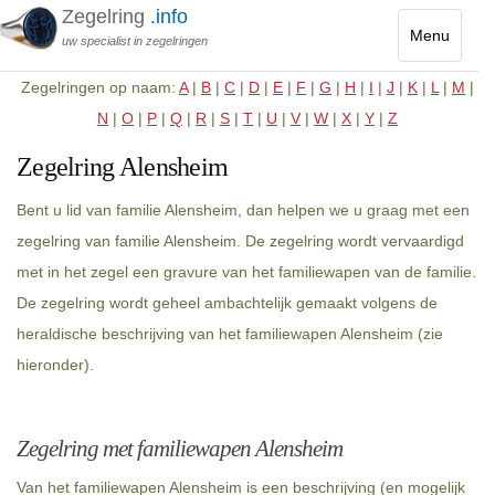
Zegelring
.info
Menu
uw specialist in zegelringen
Toggle
Zegelringen op naam:
A
|
B
|
C
|
D
|
E
|
F
|
G
|
H
|
I
|
J
|
K
|
L
|
M
|
navigatio
N
|
O
|
P
|
Q
|
R
|
S
|
T
|
U
|
V
|
W
|
X
|
Y
|
Z
Zegelring Alensheim
Bent u lid van familie Alensheim, dan helpen we u graag met een
zegelring van familie Alensheim. De zegelring wordt vervaardigd
met in het zegel een gravure van het familiewapen van de familie.
De zegelring wordt geheel ambachtelijk gemaakt volgens de
heraldische beschrijving van het familiewapen Alensheim (zie
hieronder).
Zegelring met familiewapen Alensheim
Van het familiewapen Alensheim is een beschrijving (en mogelijk