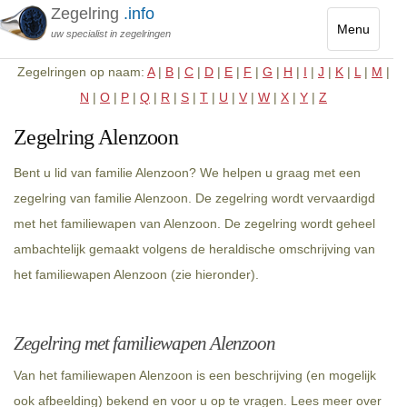
Zegelring
.info
Menu
uw specialist in zegelringen
Toggle
Zegelringen op naam:
A
|
B
|
C
|
D
|
E
|
F
|
G
|
H
|
I
|
J
|
K
|
L
|
M
|
navigatio
N
|
O
|
P
|
Q
|
R
|
S
|
T
|
U
|
V
|
W
|
X
|
Y
|
Z
Zegelring Alenzoon
Bent u lid van familie Alenzoon? We helpen u graag met een
zegelring van familie Alenzoon. De zegelring wordt vervaardigd
met het familiewapen van Alenzoon. De zegelring wordt geheel
ambachtelijk gemaakt volgens de heraldische omschrijving van
het familiewapen Alenzoon (zie hieronder).
Zegelring met familiewapen Alenzoon
Van het familiewapen Alenzoon is een beschrijving (en mogelijk
ook afbeelding) bekend en voor u op te vragen. Lees meer over