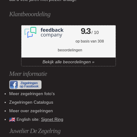
Klantbeoordeling
9.3
/ 10
op basis van
308
beoordelingen
Bekijk alle beoordelingen »
Meer informatie
Meer zegelringen foto's
Zegelringen Catalogus
Meer over zegelringen
English site:
Signet Ring
Juwelier De Zegelring