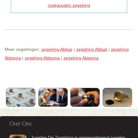
roségouden zegelring
Meer zegelringen:
zegelring Abbas
|
zegelring Abbati
|
zegelring
Abbema
|
zegelring Abbema
|
zegelring Abbema
Over Ons
Juwelier De Zegelring is gespecialiseerd juwelier.