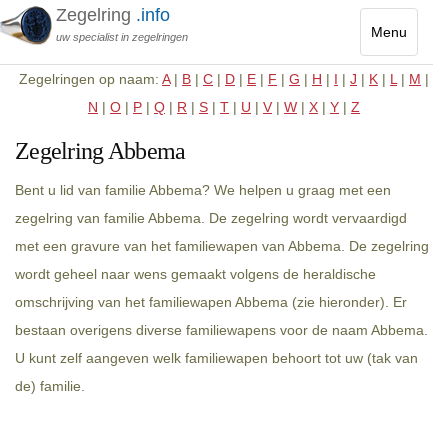
Zegelring
.info
Menu
uw specialist in zegelringen
Toggle
Zegelringen op naam:
A
|
B
|
C
|
D
|
E
|
F
|
G
|
H
|
I
|
J
|
K
|
L
|
M
|
navigatio
N
|
O
|
P
|
Q
|
R
|
S
|
T
|
U
|
V
|
W
|
X
|
Y
|
Z
Zegelring Abbema
Bent u lid van familie Abbema? We helpen u graag met een
zegelring van familie Abbema. De zegelring wordt vervaardigd
met een gravure van het familiewapen van Abbema. De zegelring
wordt geheel naar wens gemaakt volgens de heraldische
omschrijving van het familiewapen Abbema (zie hieronder). Er
bestaan overigens diverse familiewapens voor de naam Abbema.
U kunt zelf aangeven welk familiewapen behoort tot uw (tak van
de) familie.