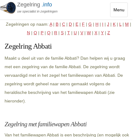
Zegelring
.info
Menu
uw specialist in zegelringen
Toggle
Zegelringen op naam:
A
|
B
|
C
|
D
|
E
|
F
|
G
|
H
|
I
|
J
|
K
|
L
|
M
|
navigatio
N
|
O
|
P
|
Q
|
R
|
S
|
T
|
U
|
V
|
W
|
X
|
Y
|
Z
Zegelring Abbati
Maakt u deel uit van de familie Abbati? Dan helpen wij u graag
met een zegelring van de familie Abbati. De zegelring wordt
vervaardigd met in het zegel het familiewapen van Abbati. De
zegelring wordt geheel naar wens gemaakt volgens de
heraldische beschrijving van het familiewapen Abbati (zie
hieronder).
Zegelring met familiewapen Abbati
Van het familiewapen Abbati is een beschrijving (en mogelijk ook