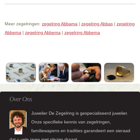
Meer zegelringen:
zegelring Abbama
|
zegelring Abbas
|
zegelring
Abbema
|
zegelring Abbema
|
zegelring Abbema
Over Ons
Juwelier De Zegelring is gespecialiseerd juwelier.
Onze specifieke kennis van zegelringen,
familiewapens en tradities garandeert een sieraad
dat u vele jaren met plezier draagt.