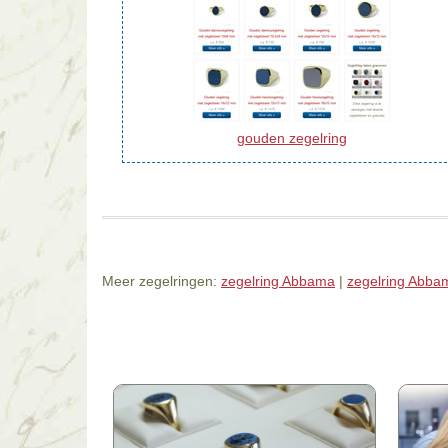
gouden zegelring
Meer zegelringen:
zegelring Abbama
|
zegelring Abba