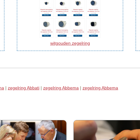
witgouden zegelring
ma
|
zegelring Abbati
|
zegelring Abbema
|
zegelring Abbema