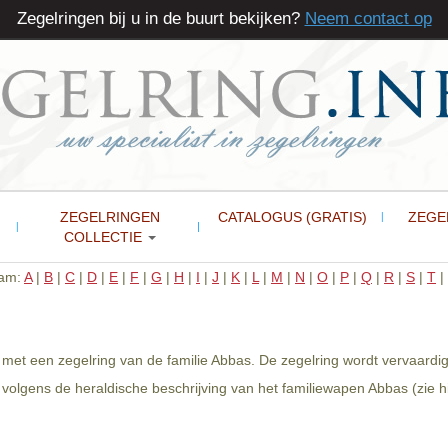
Zegelringen bij u in de buurt bekijken?
Neem contact op
ZEGELRINGEN
CATALOGUS (GRATIS)
ZEGE
COLLECTIE
aam:
A
|
B
|
C
|
D
|
E
|
F
|
G
|
H
|
I
|
J
|
K
|
L
|
M
|
N
|
O
|
P
|
Q
|
R
|
S
|
T
|
 met een zegelring van de familie Abbas. De zegelring wordt vervaardi
volgens de heraldische beschrijving van het familiewapen Abbas (zie h