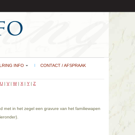
LRING INFO
CONTACT / AFSPRAAK
U
|
V
|
W
|
X
|
Y
|
Z
gd met in het zegel een gravure van het familiewapen
ieronder).