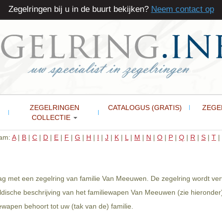
Zegelringen bij u in de buurt bekijken?
Neem contact op
ZEGELRINGEN
CATALOGUS (GRATIS)
ZEGE
COLLECTIE
aam:
A
|
B
|
C
|
D
|
E
|
F
|
G
|
H
|
I
|
J
|
K
|
L
|
M
|
N
|
O
|
P
|
Q
|
R
|
S
|
T
|
g met een zegelring van familie Van Meeuwen. De zegelring wordt ver
ldische beschrijving van het familiewapen Van Meeuwen (zie hieronder
apen behoort tot uw (tak van de) familie.