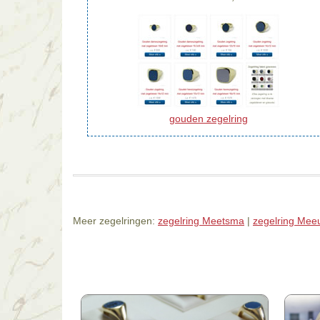
gouden zegelring
Meer zegelringen:
zegelring Meetsma
|
zegelring Mee