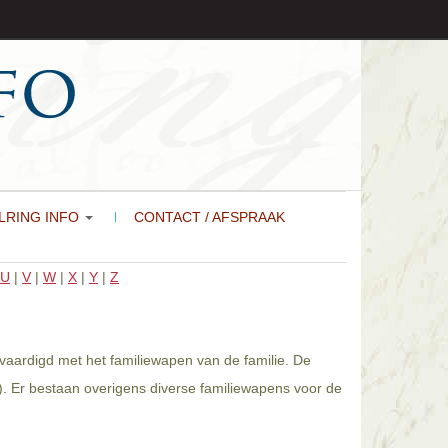
LRING INFO
CONTACT / AFSPRAAK
U
|
V
|
W
|
X
|
Y
|
Z
vaardigd met het familiewapen van de familie. De
). Er bestaan overigens diverse familiewapens voor de