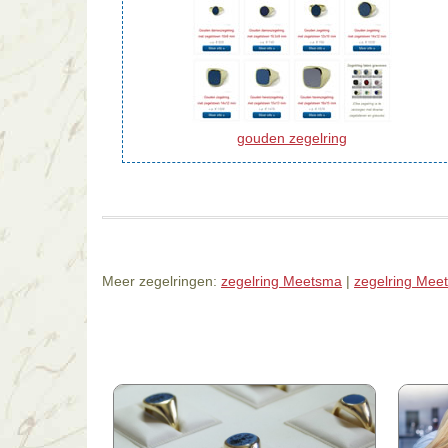
gouden zegelring
Meer zegelringen:
zegelring Meetsma
|
zegelring Mee