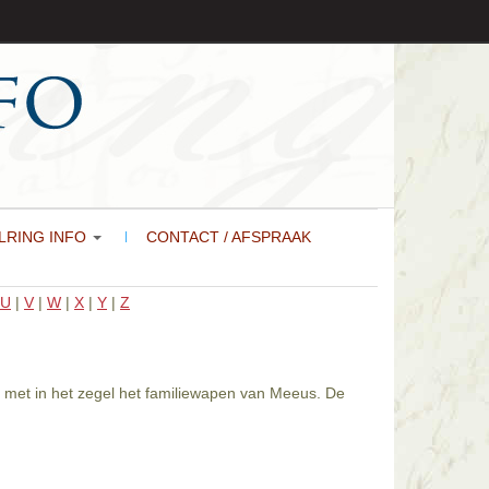
LRING INFO
CONTACT / AFSPRAAK
U
|
V
|
W
|
X
|
Y
|
Z
d met in het zegel het familiewapen van Meeus. De