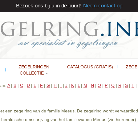
Bezoek ons bij u in de buurt!
Neem contact op
ZEGELRINGEN
CATALOGUS (GRATIS)
ZEGE
COLLECTIE
aam:
A
|
B
|
C
|
D
|
E
|
F
|
G
|
H
|
I
|
J
|
K
|
L
|
M
|
N
|
O
|
P
|
Q
|
R
|
S
|
T
|
et een zegelring van de familie Meeus. De zegelring wordt vervaardig
heraldische omschrijving van het familiewapen Meeus (zie hieronder).