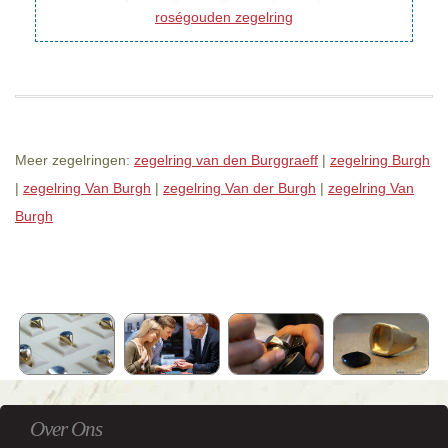
roségouden zegelring
Meer zegelringen:
zegelring van den Burggraeff
|
zegelring Burgh
|
zegelring Van Burgh
|
zegelring Van der Burgh
|
zegelring Van
Burgh
Over Ons