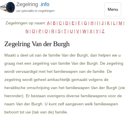
Zegelring
.info
Menu
uw specialist in zegelringen
Toggle
Zegelringen op naam:
A
|
B
|
C
|
D
|
E
|
F
|
G
|
H
|
I
|
J
|
K
|
L
|
M
|
navigatio
N
|
O
|
P
|
Q
|
R
|
S
|
T
|
U
|
V
|
W
|
X
|
Y
|
Z
Zegelring Van der Burgh
Maakt u deel uit van de familie Van der Burgh, dan helpen we u
graag met een zegelring van familie Van der Burgh. De zegelring
wordt vervaardigd met het familiewapen van de familie. De
zegelring wordt geheel ambachtelijk gemaakt volgens de
heraldische omschrijving van het familiewapen Van der Burgh (zie
hieronder). Er bestaan overigens diverse familiewapens voor de
naam Van der Burgh. U kunt zelf aangeven welk familiewapen
behoort tot uw (tak van de) familie.