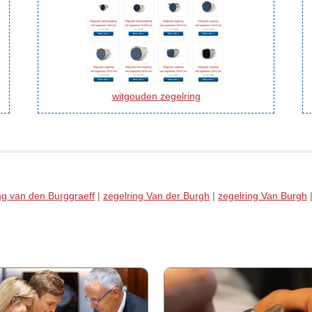
witgouden zegelring
ng van den Burggraeff
|
zegelring Van der Burgh
|
zegelring Van Burgh