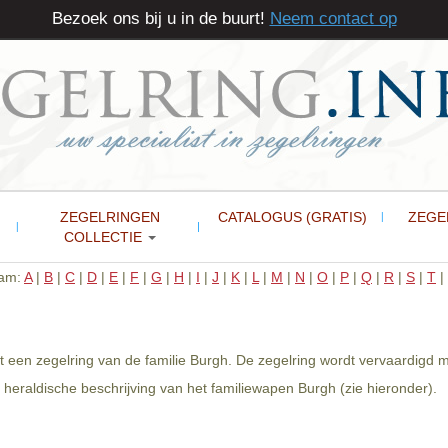
Bezoek ons bij u in de buurt!
Neem contact op
ZEGELRINGEN
CATALOGUS (GRATIS)
ZEGE
COLLECTIE
aam:
A
|
B
|
C
|
D
|
E
|
F
|
G
|
H
|
I
|
J
|
K
|
L
|
M
|
N
|
O
|
P
|
Q
|
R
|
S
|
T
|
 een zegelring van de familie Burgh. De zegelring wordt vervaardigd me
eraldische beschrijving van het familiewapen Burgh (zie hieronder).