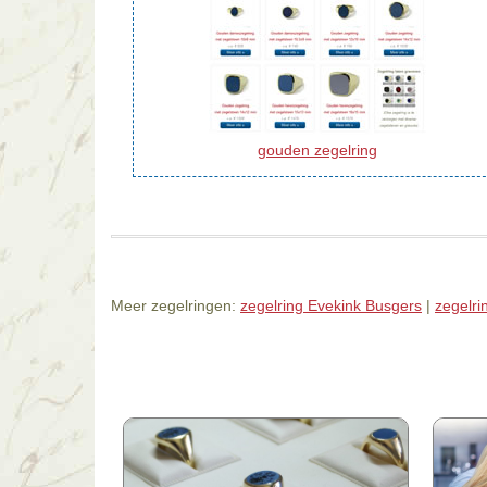
gouden zegelring
Meer zegelringen:
zegelring Evekink Busgers
|
zegelri