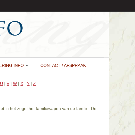
LRING INFO
CONTACT / AFSPRAAK
U
|
V
|
W
|
X
|
Y
|
Z
t in het zegel het familiewapen van de familie. De