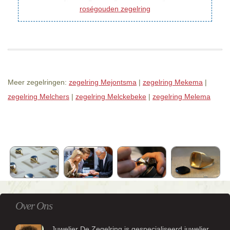
roségouden zegelring
Meer zegelringen:
zegelring Mejontsma
|
zegelring Mekema
|
zegelring Melchers
|
zegelring Melckebeke
|
zegelring Melema
Over Ons
Juwelier De Zegelring is gespecialiseerd juwelier.