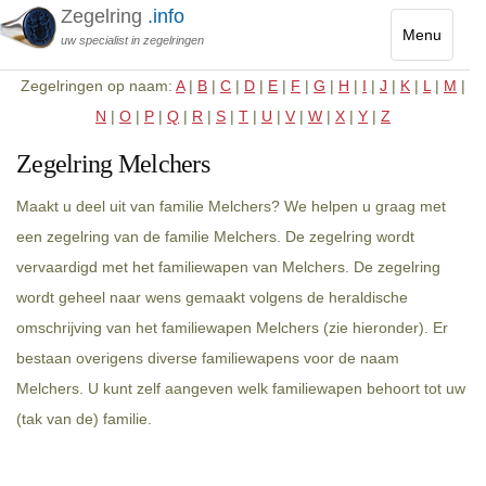
Zegelring
.info
Menu
uw specialist in zegelringen
Toggle
Zegelringen op naam:
A
|
B
|
C
|
D
|
E
|
F
|
G
|
H
|
I
|
J
|
K
|
L
|
M
|
navigatio
N
|
O
|
P
|
Q
|
R
|
S
|
T
|
U
|
V
|
W
|
X
|
Y
|
Z
Zegelring Melchers
Maakt u deel uit van familie Melchers? We helpen u graag met
een zegelring van de familie Melchers. De zegelring wordt
vervaardigd met het familiewapen van Melchers. De zegelring
wordt geheel naar wens gemaakt volgens de heraldische
omschrijving van het familiewapen Melchers (zie hieronder). Er
bestaan overigens diverse familiewapens voor de naam
Melchers. U kunt zelf aangeven welk familiewapen behoort tot uw
(tak van de) familie.