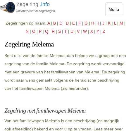
Zegelring
.info
Menu
uw specialist in zegelringen
Toggle
Zegelringen op naam:
A
|
B
|
C
|
D
|
E
|
F
|
G
|
H
|
I
|
J
|
K
|
L
|
M
|
navigatio
N
|
O
|
P
|
Q
|
R
|
S
|
T
|
U
|
V
|
W
|
X
|
Y
|
Z
Zegelring Melema
Bent u lid van de familie Melema, dan helpen we u graag met een
zegelring van de familie Melema. De zegelring wordt vervaardigd
met een gravure van het familiewapen van Melema. De zegelring
wordt naar wens gemaakt volgens de heraldische beschrijving
van het familiewapen Melema (zie hieronder).
Zegelring met familiewapen Melema
Van het familiewapen Melema is een beschrijving (en mogelijk
ook afbeelding) bekend en voor u op te vragen. Lees meer over