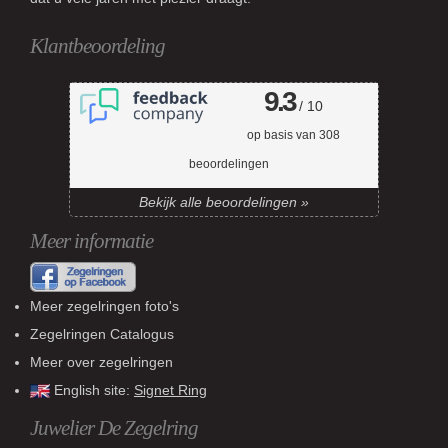
Klantbeoordeling
9.3
/ 10
op basis van
308
beoordelingen
Bekijk alle beoordelingen »
Meer informatie
Meer zegelringen foto's
Zegelringen Catalogus
Meer over zegelringen
English site:
Signet Ring
Juwelier De Zegelring