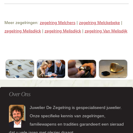
Meer zegelringen:
zegelring Melchers
|
zegelring Melckebeke
|
zegelring Melisdijck
|
zegelring Melisdijck
|
zegelring Van Melisdijk
Over Ons
Juwelier De Zegelring is gespecialiseerd juwelier.
Onze specifieke kennis van zegelringen,
familiewapens en tradities garandeert een sieraad
dat u vele jaren met plezier draagt.