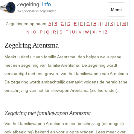
Zegelring
.info
Menu
uw specialist in zegelringen
Toggle
Zegelringen op naam:
A
|
B
|
C
|
D
|
E
|
F
|
G
|
H
|
I
|
J
|
K
|
L
|
M
|
navigatio
N
|
O
|
P
|
Q
|
R
|
S
|
T
|
U
|
V
|
W
|
X
|
Y
|
Z
Zegelring Arentsma
Maakt u deel uit van familie Arentsma, dan helpen we u graag
met een zegelring van familie Arentsma. De zegelring wordt
vervaardigd met een gravure van het familiewapen van Arentsma.
De zegelring wordt ambachtelijk gemaakt volgens de heraldische
omschrijving van het familiewapen Arentsma (zie hieronder).
Zegelring met familiewapen Arentsma
Van het familiewapen Arentsma is een beschrijving (en mogelijk
ook afbeelding) bekend en voor u op te vragen. Lees meer over