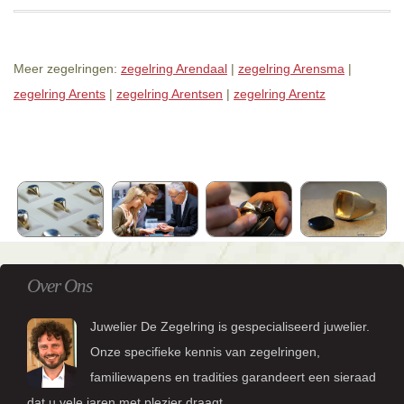
Meer zegelringen:
zegelring Arendaal
|
zegelring Arensma
|
zegelring Arents
|
zegelring Arentsen
|
zegelring Arentz
Over Ons
Juwelier De Zegelring is gespecialiseerd juwelier.
Onze specifieke kennis van zegelringen,
familiewapens en tradities garandeert een sieraad
dat u vele jaren met plezier draagt.