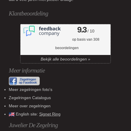
Klantbeoordeling
9.3
/ 10
op basis van
308
beoordelingen
Bekijk alle beoordelingen »
Meer informatie
Meer zegelringen foto's
Zegelringen Catalogus
Meer over zegelringen
English site:
Signet Ring
Juwelier De Zegelring