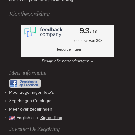
Klantbeoordeling
9.3
/ 10
op basis van
308
beoordelingen
Bekijk alle beoordelingen »
Meer informatie
Meer zegelringen foto's
Zegelringen Catalogus
Meer over zegelringen
English site:
Signet Ring
Juwelier De Zegelring