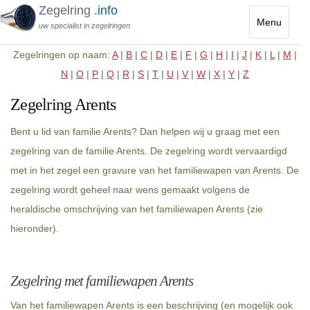
Zegelring
.info
Menu
uw specialist in zegelringen
Toggle
Zegelringen op naam:
A
|
B
|
C
|
D
|
E
|
F
|
G
|
H
|
I
|
J
|
K
|
L
|
M
|
navigatio
N
|
O
|
P
|
Q
|
R
|
S
|
T
|
U
|
V
|
W
|
X
|
Y
|
Z
Zegelring Arents
Bent u lid van familie Arents? Dan helpen wij u graag met een
zegelring van de familie Arents. De zegelring wordt vervaardigd
met in het zegel een gravure van het familiewapen van Arents. De
zegelring wordt geheel naar wens gemaakt volgens de
heraldische omschrijving van het familiewapen Arents (zie
hieronder).
Zegelring met familiewapen Arents
Van het familiewapen Arents is een beschrijving (en mogelijk ook