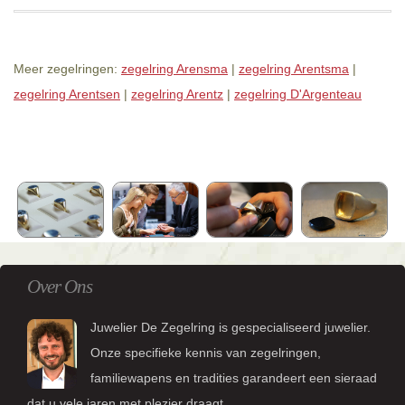
Meer zegelringen:
zegelring Arensma
|
zegelring Arentsma
|
zegelring Arentsen
|
zegelring Arentz
|
zegelring D'Argenteau
Over Ons
Juwelier De Zegelring is gespecialiseerd juwelier.
Onze specifieke kennis van zegelringen,
familiewapens en tradities garandeert een sieraad
dat u vele jaren met plezier draagt.