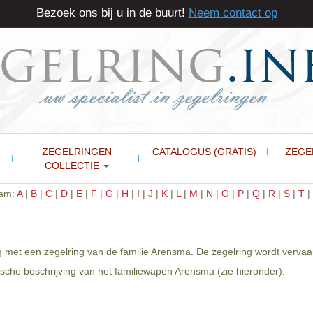
Bezoek ons bij u in de buurt!
Neem contact op
ZEGELRINGEN
CATALOGUS (GRATIS)
ZEGE
COLLECTIE
aam:
A
|
B
|
C
|
D
|
E
|
F
|
G
|
H
|
I
|
J
|
K
|
L
|
M
|
N
|
O
|
P
|
Q
|
R
|
S
|
T
|
g met een zegelring van de familie Arensma. De zegelring wordt vervaa
sche beschrijving van het familiewapen Arensma (zie hieronder).