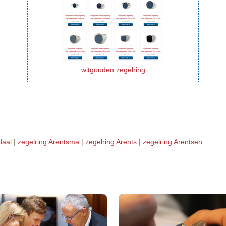
witgouden zegelring
daal
|
zegelring Arentsma
|
zegelring Arents
|
zegelring Arentsen