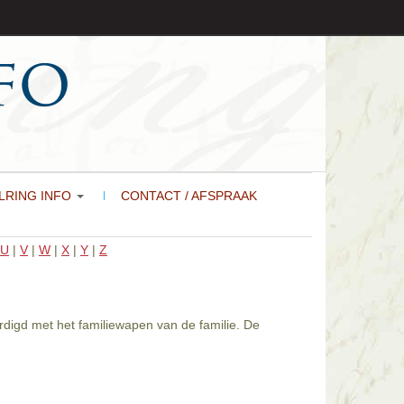
LRING INFO
CONTACT / AFSPRAAK
U
|
V
|
W
|
X
|
Y
|
Z
rdigd met het familiewapen van de familie. De